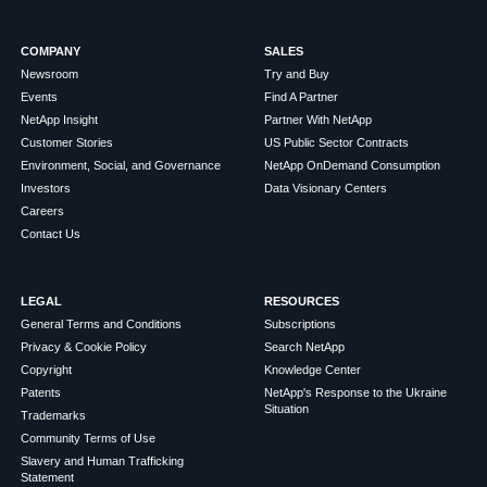
COMPANY
SALES
Newsroom
Try and Buy
Events
Find A Partner
NetApp Insight
Partner With NetApp
Customer Stories
US Public Sector Contracts
Environment, Social, and Governance
NetApp OnDemand Consumption
Investors
Data Visionary Centers
Careers
Contact Us
LEGAL
RESOURCES
General Terms and Conditions
Subscriptions
Privacy & Cookie Policy
Search NetApp
Copyright
Knowledge Center
Patents
NetApp's Response to the Ukraine
Situation
Trademarks
Community Terms of Use
Slavery and Human Trafficking
Statement