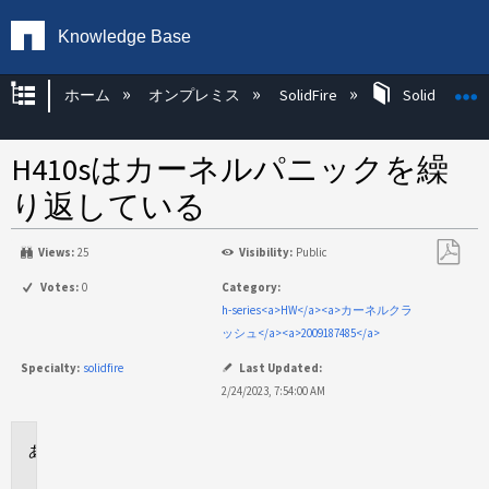
Knowledge Base
グローバル階層を展開/折りたたむ
ホーム
オンプレミス
SolidFire
SolidFire Ha
H410sはカーネルパニックを繰
り返している
Views:
25
Visibility:
Public
PDF
Votes:
0
Category:
と
h-series<a>HW</a><a>カーネルクラ
し
ッシュ</a><a>2009187485</a>
て
Specialty:
solidfire
Last Updated:
保
2/24/2023, 7:54:00 AM
存
環
境