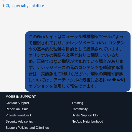
HCI
specialty:solidfire
このWebサイトはニューラル機械翻訳ツールによっ
て翻訳されており、ナレッジベース（KB）コンテン
ツの基本的な理解を目的として提供されています。
オリジナルの英語を文字どおりに翻訳しているた
め、正確ではない翻訳が含まれている場合がありま
す。ナレッジベースの元のコンテンツを確認する場
合は、英語版をご利用ください。翻訳の問題や誤訳
については、アーティクルの最後にある[Feedback]
オプションを使用して報告できます。
MORE IN SUPPORT
Contact Support
Training
Report an Issue
Community
Provide Feedback
Digital Support Blog
Security Advisories
NetApp Neighborhood
Support Policies and Offerings