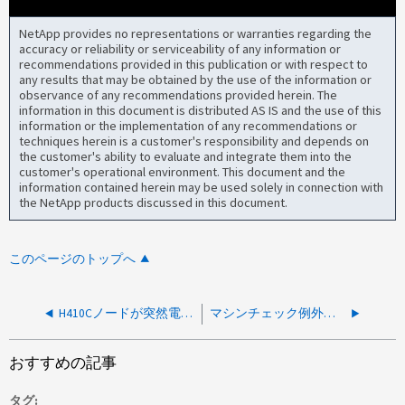
NetApp provides no representations or warranties regarding the
accuracy or reliability or serviceability of any information or
recommendations provided in this publication or with respect to
any results that may be obtained by the use of the information or
observance of any recommendations provided herein. The
information in this document is distributed AS IS and the use of this
information or the implementation of any recommendations or
techniques herein is a customer's responsibility and depends on
the customer's ability to evaluate and integrate them into the
customer's operational environment. This document and the
information contained herein may be used solely in connection with
the NetApp products discussed in this document.
このページのトップへ
H410Cノードが突然電源オフになり、起動しなくなりました。
マシンチェック例外により H410s ノードがオフラインになりました
おすすめの記事
タグ