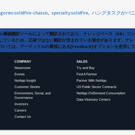
gories:solidfire-chassis
specialty:solidfire
ハングタスクがパ
ラル機械翻訳ツールによって翻訳されており、ナレッジベース（KB）コ
しているため、正確ではない翻訳が含まれている場合があります。ナレ
いては、アーティクルの最後にある[Feedback]オプションを使用し
COMPANY
SALES
Newsroom
Try and Buy
Events
Find A Partner
NetApp Insight
Partner With NetApp
Customer Stories
US Public Sector Contracts
Environment, Social, and
NetApp OnDemand Consumption
Governance
Data Visionary Centers
Investors
Careers
Contact Us