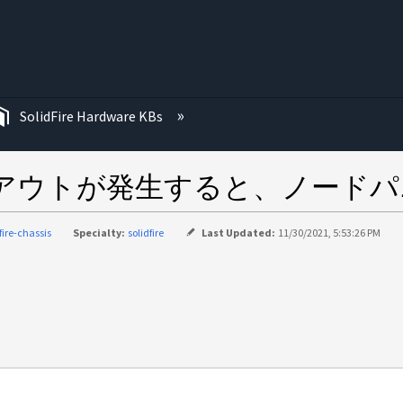
む
SolidFire Hardware KBs
 タイムアウトが発生すると、ノー
fire-chassis
Specialty:
solidfire
Last Updated:
11/30/2021, 5:53:26 PM