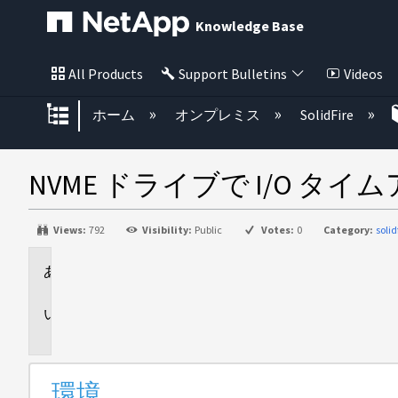
Knowledge Base
All Products
Support Bulletins
Videos
グローバル階層を展開/折りたた
ホーム
オンプレミス
SolidFire
NVME ドライブで I/O
Views:
792
Visibility:
Public
Votes:
0
Category:
solid
環
境
問
題
環境