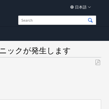
日本語
ドパニックが発生します
PDF
と
し
て
保
存