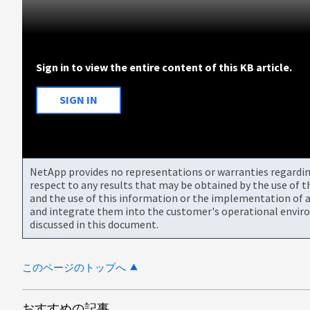
Sign in to view the entire content of this KB article.
SIGN IN
NetApp provides no representations or warranties regarding 
respect to any results that may be obtained by the use of 
and the use of this information or the implementation of a
and integrate them into the customer's operational envir
discussed in this document.
このページのトップへ
おすすめの記事