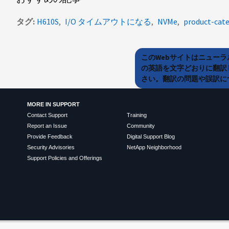
タグ
H610S
I/O タイムアウトになる
NVMe
product-cate
このWebサイトはニュー
の英語を文字どおりに翻訳
さい。翻訳の問題や誤訳につ
MORE IN SUPPORT
Contact Support
Training
Report an Issue
Community
Provide Feedback
Digital Support Blog
Security Advisories
NetApp Neighborhood
Support Policies and Offerings