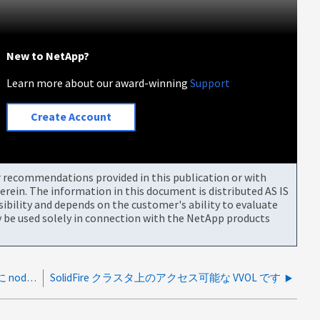
New to NetApp?
Learn more about our award-winning
Support
Create Account
or recommendations provided in this publication or with
rein. The information in this document is distributed AS IS
bility and depends on the customer's ability to evaluate
be used solely in connection with the NetApp products
IPMI が応答せず、定期的な BMC コールドのあとに nodeOffline が繰り返し発生します リセットします
SolidFire クラスタ上のアクセス可能な VVOL です