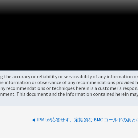
the accuracy or reliability or serviceability of any information 
the information or observance of any recommendations provided he
ny recommendations or techniques herein is a customer's responsi
onment. This document and the information contained herein may 