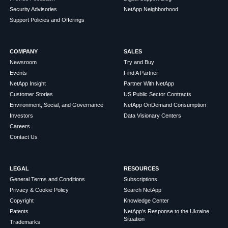
Security Advisories
NetApp Neighborhood
Support Policies and Offerings
COMPANY
SALES
Newsroom
Try and Buy
Events
Find A Partner
NetApp Insight
Partner With NetApp
Customer Stories
US Public Sector Contracts
Environment, Social, and Governance
NetApp OnDemand Consumption
Investors
Data Visionary Centers
Careers
Contact Us
LEGAL
RESOURCES
General Terms and Conditions
Subscriptions
Privacy & Cookie Policy
Search NetApp
Copyright
Knowledge Center
Patents
NetApp's Response to the Ukraine
Situation
Trademarks