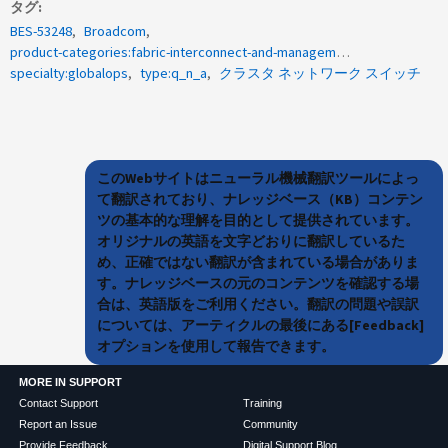
タグ
BES-53248
Broadcom
product-categories:fabric-interconnect-and-management-switches
specialty:globalops
type:q_n_a
クラスタ ネットワーク スイッチ
このWebサイトはニューラル機械翻訳ツールによっ
て翻訳されており、ナレッジベース（KB）コンテン
ツの基本的な理解を目的として提供されています。
オリジナルの英語を文字どおりに翻訳しているた
め、正確ではない翻訳が含まれている場合がありま
す。ナレッジベースの元のコンテンツを確認する場
合は、英語版をご利用ください。翻訳の問題や誤訳
については、アーティクルの最後にある[Feedback]
オプションを使用して報告できます。
MORE IN SUPPORT
Contact Support
Training
Report an Issue
Community
Provide Feedback
Digital Support Blog