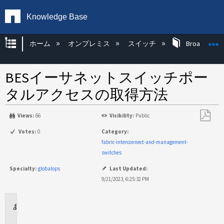
Knowledge Base
グローバル階層を展開/折りたたむ
ホーム
オンプレミス
スイッチ
Broadcom 
BESイーサネットスイッチポー
タルアクセスの取得方法
Views:
66
Visibility:
Public
PDF
Votes:
0
Category:
と
fabric-interconnect-and-management-
し
switches
て
Specialty:
globalops
Last Updated:
保
9/21/2023, 6:25:32 PM
存
環
境