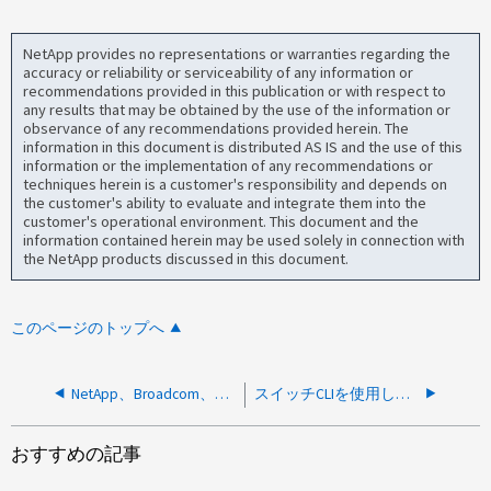
NetApp provides no representations or warranties regarding the
accuracy or reliability or serviceability of any information or
recommendations provided in this publication or with respect to
any results that may be obtained by the use of the information or
observance of any recommendations provided herein. The
information in this document is distributed AS IS and the use of this
information or the implementation of any recommendations or
techniques herein is a customer's responsibility and depends on
the customer's ability to evaluate and integrate them into the
customer's operational environment. This document and the
information contained herein may be used solely in connection with
the NetApp products discussed in this document.
このページのトップへ
NetApp、Broadcom、およびお客様がスイッチのトラブルシューティングと交換のために協力する方法を教えてください。
スイッチCLIを使用してBrocadeスイッチ設定をバックアップする方法
おすすめの記事