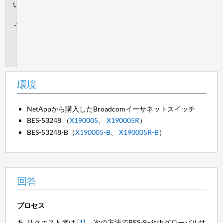
回
答
追
加
情
報
環境
NetAppから購入したBroadcomイーサネットスイッチ
BES-53248 （
X190005
、
X190005R
）
BES-53248-B（
X190005-B
、
X190005R-B
）
回答
プロセス
リクエスト者は
[1]
、次の方法でBES-Switchグローバルサ