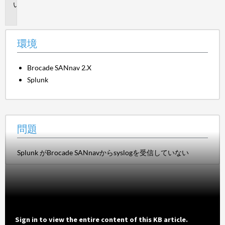
問
題
環境
Brocade SANnav 2.X
Splunk
問題
Splunk がBrocade SANnavからsyslogを受信していない
Sign in to view the entire content of this KB article.