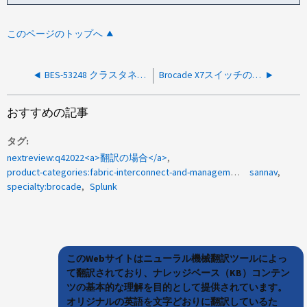
このページのトップへ
BES-53248 クラスタネットワークスイッチをアップグレードするときに、一方のノードの一部の RDB がオフラインになります
Brocade X7スイッチのスタンバイCPが障害状態になりました
おすすめの記事
タグ
nextreview:q42022<a>翻訳の場合</a>
product-categories:fabric-interconnect-and-management-switches
sannav
specialty:brocade
Splunk
このWebサイトはニューラル機械翻訳ツールによっ
て翻訳されており、ナレッジベース（KB）コンテン
ツの基本的な理解を目的として提供されています。
オリジナルの英語を文字どおりに翻訳しているた