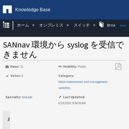
Knowledge Base
グローバル階層を展開/折りたたむ
ホーム
オンプレミス
スイッチ
Broadcom 
SANnav 環境から syslog を受信で
きません
Views:
21
Visibility:
Public
PDF
Votes:
0
Category:
と
fabric-interconnect-and-management-
し
switches
て
Specialty:
brocade
Last Updated:
保
6/19/2024, 9:54:26 AM
存
環
境