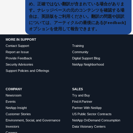
め、正確ではない翻訳が含まれている場合がありま
す。ナレッジベースの元のコンテンツを確認する場
合は、英語版をご利用ください。翻訳の問題や誤訳
については、アーティクルの最後にある[Feedback]
オプションを使用して報告できます。
MORE IN SUPPORT
Contact Support
Training
Report an Issue
Community
Provide Feedback
Digital Support Blog
Security Advisories
NetApp Neighborhood
Support Policies and Offerings
COMPANY
SALES
Newsroom
Try and Buy
Events
Find A Partner
NetApp Insight
Partner With NetApp
Customer Stories
US Public Sector Contracts
Environment, Social, and Governance
NetApp OnDemand Consumption
Investors
Data Visionary Centers
Careers