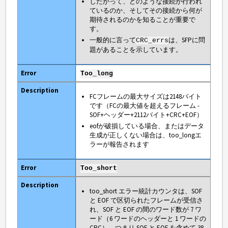
したがって、どのような接続が行われ
ているのか、そしてその接続から何が
期待されるのかを知ることが重要で
す。
一般的に言って
は、SFPに問
CRC_errs
題があることを示しています。
Too_long
FCフレームの最大サイズは2148バイト
です（FCの最大値を超えるフレーム -
SOF+ヘッダー+2112バイト+CRC+EOF）
eofが破損している場合、またはデータ
生成が正しくない場合は、too_longエ
ラーが報告されます
Too_short
too_short エラー統計カウンタは、SOF
と EOF で区切られたフレームが受信さ
れ、SOF と EOF の間のワード数が 7 ワ
ード（6 ワードのヘッダーと 1 ワードの
CRC）、つまり SOF と EOF を含めて 38