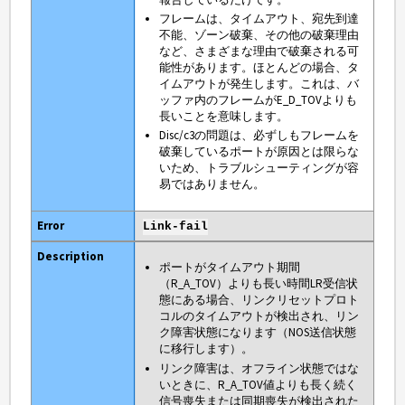
フレームは、タイムアウト、宛先到達
不能、ゾーン破棄、その他の破棄理由
など、さまざまな理由で破棄される可
能性があります。ほとんどの場合、タ
イムアウトが発生します。これは、バ
ッファ内のフレームがE_D_TOVよりも
長いことを意味します。
Disc/c3の問題は、必ずしもフレームを
破棄しているポートが原因とは限らな
いため、トラブルシューティングが容
易ではありません。
Link-fail
ポートがタイムアウト期間
（R_A_TOV）よりも長い時間LR受信状
態にある場合、リンクリセットプロト
コルのタイムアウトが検出され、リン
ク障害状態になります（NOS送信状態
に移行します）。
リンク障害は、オフライン状態ではな
いときに、R_A_TOV値よりも長く続く
信号喪失または同期喪失が検出された