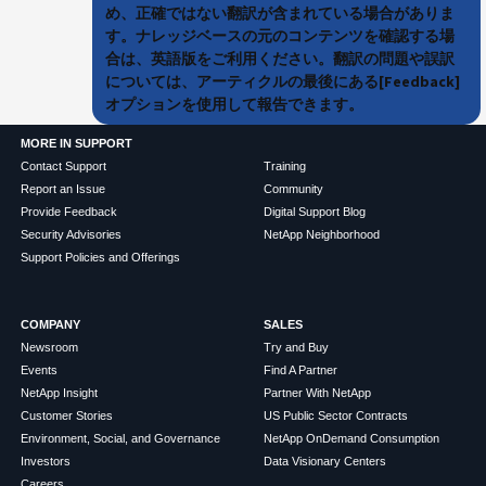
め、正確ではない翻訳が含まれている場合がありま
す。ナレッジベースの元のコンテンツを確認する場
合は、英語版をご利用ください。翻訳の問題や誤訳
については、アーティクルの最後にある[Feedback]
オプションを使用して報告できます。
MORE IN SUPPORT
Contact Support
Training
Report an Issue
Community
Provide Feedback
Digital Support Blog
Security Advisories
NetApp Neighborhood
Support Policies and Offerings
COMPANY
SALES
Newsroom
Try and Buy
Events
Find A Partner
NetApp Insight
Partner With NetApp
Customer Stories
US Public Sector Contracts
Environment, Social, and Governance
NetApp OnDemand Consumption
Investors
Data Visionary Centers
Careers