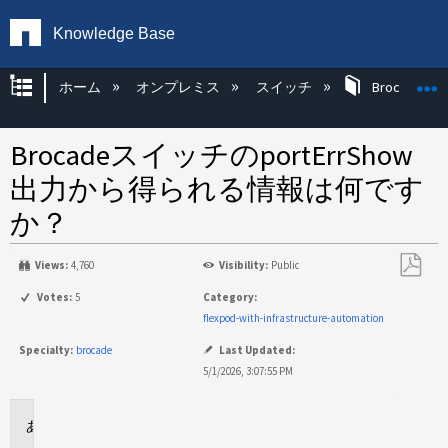
Knowledge Base
グローバル階層を展開/折りたたむ
ホーム
オンプレミス
スイッチ
Brocade KB
BrocadeスイッチのportErrShow
出力から得られる情報は何です
か？
Views:
4,760
Visibility:
Public
PDF
Votes:
5
Category:
と
flexpod-with-infrastructure-automation
し
Specialty:
brocade
Last Updated:
て
5/1/2026, 3:07:55 PM
保
存
環
境