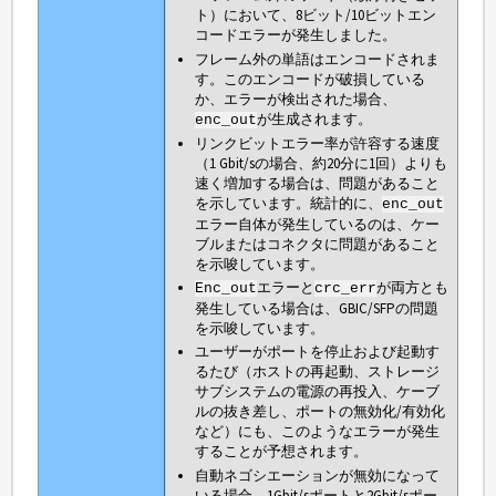
ト）において、8ビット/10ビットエン
コードエラーが発生しました。
フレーム外の単語はエンコードされま
す。このエンコードが破損している
か、エラーが検出された場合、
が生成されます。
enc_out
リンクビットエラー率が許容する速度
（1 Gbit/sの場合、約20分に1回）よりも
速く増加する場合は、問題があること
を示しています。統計的に、
enc_out
エラー自体が発生しているのは、ケー
ブルまたはコネクタに問題があること
を示唆しています。
エラーと
が両方とも
Enc_out
crc_err
発生している場合は、GBIC/SFPの問題
を示唆しています。
ユーザーがポートを停止および起動す
るたび（ホストの再起動、ストレージ
サブシステムの電源の再投入、ケーブ
ルの抜き差し、ポートの無効化/有効化
など）にも、このようなエラーが発生
することが予想されます。
自動ネゴシエーションが無効になって
いる場合、1Gbit/sポートと2Gbit/sポー