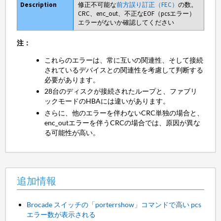
修正不可能な
前方誤り訂正（FEC）
の数。
CRC、enc_out、不正なEOF（pcsエラー）
エラーがないか確認してください
注：
これらのエラーは、常に互いの関連性、そして接続
されているデバイスとの関連性を考慮して判断する
必要があります。
28台のディスクが接続されたループと、ファブリ
ックモードのHBAには違いがあります。
さらに、他のエラーを伴わないCRC単独の場合と、
enc_outエラーを伴うCRCの場合では、原因が異な
る可能性が高い。
追加情報
Brocade スイッチの「porterrshow」コマンドで高い pcs
エラー数が表示される