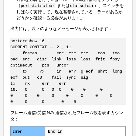
（
または
）、スイッチを
portstatsclear
statsclear
しばらく実行して、現在蓄積されているエラーがあるか
どうかを確認する必要があります。
出力には、以下のようなメッセージが表示されます：
porterrshow 16 :
CURRENT CONTEXT -- 2 , 11
frames enc crc crc too too
bad enc disc link loss loss frjt fbsy
c3timeout pcs uncor
tx rx in err g_eof shrt long
eof out c3 fail sync sig
tx rx err err
16: 0 0 0 0 0 0 0
0 0 0 0 0 0 0 0
0 0 0 0 0
フレーム送信/受信 N/A 送信されたフレーム数を表すカウン
タ：
Enc_in