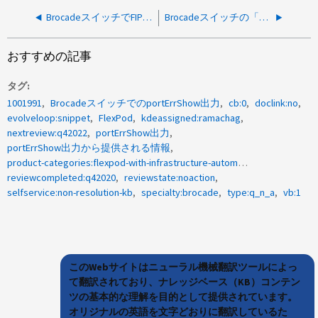
BrocadeスイッチでFIPSを有効にすると、どのような影響がありますか。
Brocadeスイッチの「portstatshow」コマンド出力の「Tim _txcrd_z」とは何ですか。
おすすめの記事
タグ
1001991
BrocadeスイッチでのportErrShow出力
cb:0
doclink:no
evolveloop:snippet
FlexPod
kdeassigned:ramachag
nextreview:q42022
portErrShow出力
portErrShow出力から提供される情報
product-categories:flexpod-with-infrastructure-automation
reviewcompleted:q42020
reviewstate:noaction
selfservice:non-resolution-kb
specialty:brocade
type:q_n_a
vb:1
このWebサイトはニューラル機械翻訳ツールによっ
て翻訳されており、ナレッジベース（KB）コンテン
ツの基本的な理解を目的として提供されています。
オリジナルの英語を文字どおりに翻訳しているた