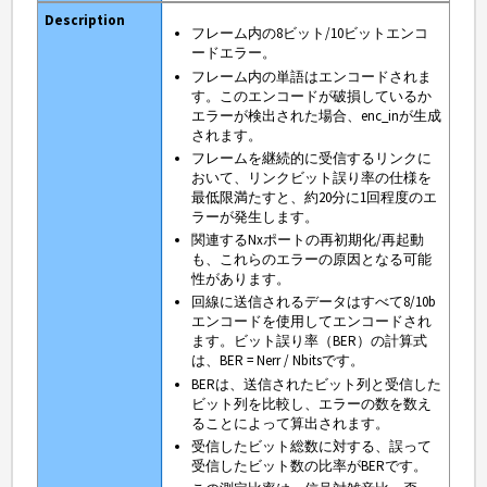
フレーム内の8ビット/10ビットエンコ
ードエラー。
フレーム内の単語はエンコードされま
す。このエンコードが破損しているか
エラーが検出された場合、enc_inが生成
されます。
フレームを継続的に受信するリンクに
おいて、リンクビット誤り率の仕様を
最低限満たすと、約20分に1回程度のエ
ラーが発生します。
関連するNxポートの再初期化/再起動
も、これらのエラーの原因となる可能
性があります。
回線に送信されるデータはすべて8/10b
エンコードを使用してエンコードされ
ます。ビット誤り率（BER）の計算式
は、BER = Nerr / Nbitsです。
BERは、送信されたビット列と受信した
ビット列を比較し、エラーの数を数え
ることによって算出されます。
受信したビット総数に対する、誤って
受信したビット数の比率がBERです。