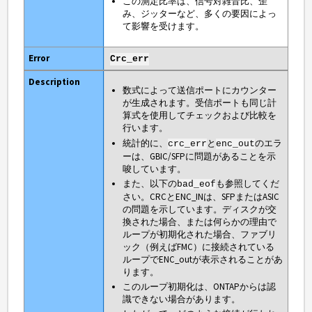
この測定比率は、信号対雑音比、歪
み、ジッターなど、多くの要因によっ
て影響を受けます。
Crc_err
数式によって送信ポートにカウンター
が生成されます。受信ポートも同じ計
算式を使用してチェックおよび比較を
行います。
統計的に、
と
のエラ
crc_err
enc_out
ーは、GBIC/SFPに問題があることを示
唆しています。
また、以下の
も参照してくだ
bad_eof
さい。CRCとENC_INは、SFPまたはASIC
の問題を示しています。ディスクが交
換された場合、または何らかの理由で
ループが初期化された場合、ファブリ
ック（例えばFMC）に接続されている
ループでENC_outが表示されることがあ
ります。
このループ初期化は、ONTAPからは認
識できない場合があります。