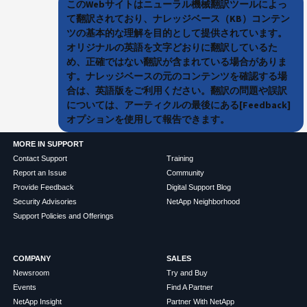
このWebサイトはニューラル機械翻訳ツールによっ
て翻訳されており、ナレッジベース（KB）コンテン
ツの基本的な理解を目的として提供されています。
オリジナルの英語を文字どおりに翻訳しているた
め、正確ではない翻訳が含まれている場合がありま
す。ナレッジベースの元のコンテンツを確認する場
合は、英語版をご利用ください。翻訳の問題や誤訳
については、アーティクルの最後にある[Feedback]
オプションを使用して報告できます。
MORE IN SUPPORT
Contact Support
Training
Report an Issue
Community
Provide Feedback
Digital Support Blog
Security Advisories
NetApp Neighborhood
Support Policies and Offerings
COMPANY
SALES
Newsroom
Try and Buy
Events
Find A Partner
NetApp Insight
Partner With NetApp