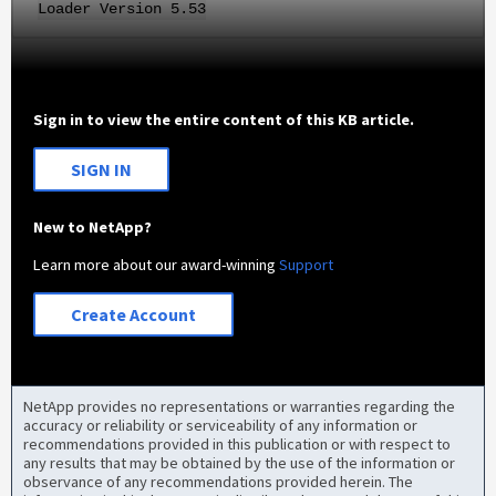
Loader Version 5.53
Sign in to view the entire content of this KB article.
SIGN IN
New to NetApp?
Learn more about our award-winning
Support
Create Account
NetApp provides no representations or warranties regarding the
accuracy or reliability or serviceability of any information or
recommendations provided in this publication or with respect to
any results that may be obtained by the use of the information or
observance of any recommendations provided herein. The