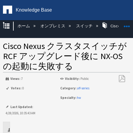
Knowledge Base
グローバル階層を展開/折りたたむ
ホーム
オンプレミス
スイッチ
Cisco KB
Cisco Nexus クラスタスイッチが
RCF アップグレード後に NX-OS
の起動に失敗する
Views:
7
Visibility:
Public
PDF
Votes:
0
Category:
aff-series
と
Specialty:
hw
し
て
Last Updated:
保
4/28/2026, 10:35:43 AM
存
環