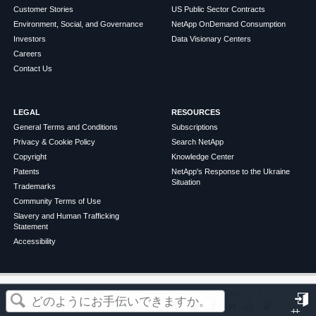
Customer Stories
US Public Sector Contracts
Environment, Social, and Governance
NetApp OnDemand Consumption
Investors
Data Visionary Centers
Careers
Contact Us
LEGAL
RESOURCES
General Terms and Conditions
Subscriptions
Privacy & Cookie Policy
Search NetApp
Copyright
Knowledge Center
Patents
NetApp's Response to the Ukraine
Situation
Trademarks
Community Terms of Use
Slavery and Human Trafficking
Statement
Accessibility
この記事は役に立ちましたか？
©
2026
NetApp
English
Terms of Use
Privacy Policy
Cookie Policy
Cookie Settings
サ