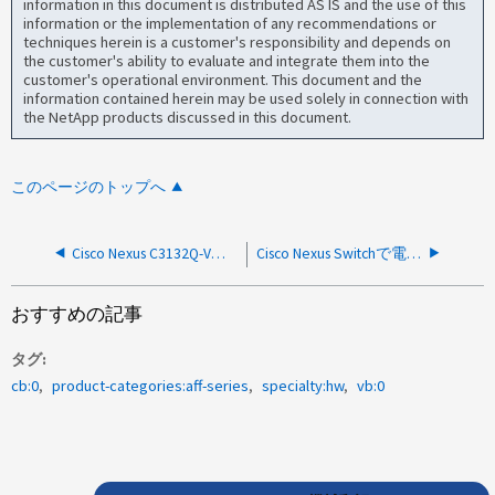
information in this document is distributed AS IS and the use of this
information or the implementation of any recommendations or
techniques herein is a customer's responsibility and depends on
the customer's ability to evaluate and integrate them into the
customer's operational environment. This document and the
information contained herein may be used solely in connection with
the NetApp products discussed in this document.
このページのトップへ
Cisco Nexus C3132Q-Vアラートvifmgr.cluscheck.ctdpktloss after fwupgrade
Cisco Nexus Switchで電源ユニット/ファンのシャットダウンが表示される
おすすめの記事
タグ
cb:0
product-categories:aff-series
specialty:hw
vb:0