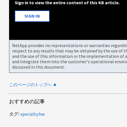
Sign in to view the entire content of this KB article.
SIGN IN
NetApp provides no representations or warranties regarding 
respect to any results that may be obtained by the use of 
and the use of this information or the implementation of a
and integrate them into the customer's operational envir
discussed in this document.
このページのトップへ
おすすめの記事
タグ
specialty:hw