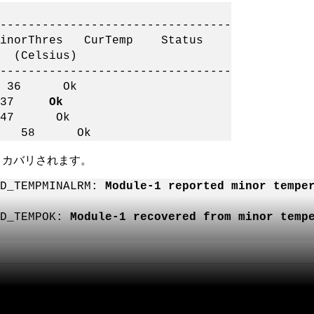
---------------------------------
inorThres CurTemp Status
elsius)
---------------------------------
36 Ok
37
Ok
7 Ok
0 58 Ok
リカバリされます。
OD_TEMPMINALRM:
Module-1 reported minor tempe
OD_TEMPOK:
Module-1 recovered from minor temp