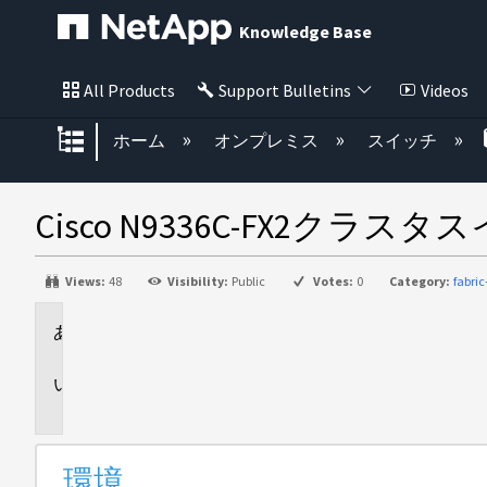
Knowledge Base
All Products
Support Bulletins
Videos
グローバル階層を展開/折りたた
ホーム
オンプレミス
スイッチ
Cisco N9336C-FX2クラスタ
Views:
48
Visibility:
Public
Votes:
0
Category:
fabri
環
境
問
題
環境