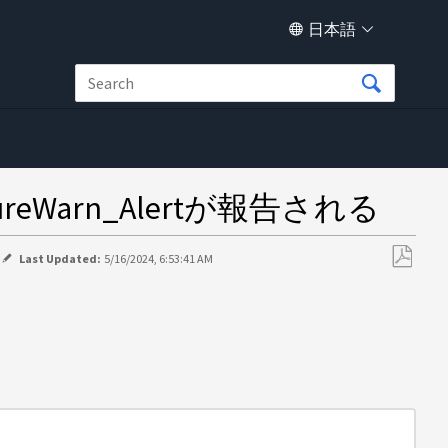
日本語
ureWarn_Alertが報告される
Last Updated:
5/16/2024, 6:53:41 AM
PDF
と
し
て
保
存