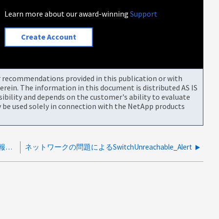
Learn more about our award-winning
Support
Create Account
or recommendations provided in this publication or with
rein. The information in this document is distributed AS IS
bility and depends on the customer's ability to evaluate
be used solely in connection with the NetApp products
Cisco 3232C で SwitchTemperatureUnknown_Alert が報告されます
ネットワークの問題によるSwitchUnreachable_Alert