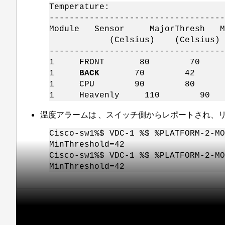
Temperature:
-----------------------------------
Module Sensor MajorThresh M
(Celsius) (Celsius) (C
-----------------------------------
1 FRONT 80 70 
1
BACK
70 42 
1 CPU 90 80 4
1 Heavenly 110 9
温度アラームは 、スイッチ側からレポートされ、
Cisco-sw1%$ VDC-1 %$ %PLATFORM-2-M
MinThreshold=42
Cisco-sw1%$ VDC-1 %$ %PLATFORM-2-M
MinThreshold=42