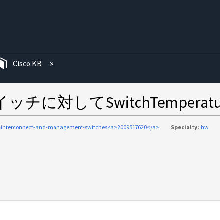
む
Cisco KB
スイッチに対してSwitchTemperat
c-interconnect-and-management-switches<a>2009517620</a>
Specialty:
hw