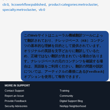
cb:0
kcsworkflow:published
product-categories:metrocluster
specialty:metrocluster
vb:0
このWebサイトはニューラル機械翻訳ツールによっ
て翻訳されており、ナレッジベース（KB）コンテン
ツの基本的な理解を目的として提供されています。
オリジナルの英語を文字どおりに翻訳しているた
め、正確ではない翻訳が含まれている場合がありま
す。ナレッジベースの元のコンテンツを確認する場
合は、英語版をご利用ください。翻訳の問題や誤訳
については、アーティクルの最後にある[Feedback]
オプションを使用して報告できます。
MORE IN SUPPORT
Contact Support
Training
Report an Issue
Community
Provide Feedback
Digital Support Blog
Security Advisories
NetApp Neighborhood