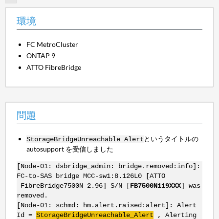
環境
FC MetroCluster
ONTAP 9
ATTO FibreBridge
問題
というタイトルの
StorageBridgeUnreachable_Alert
autosupport を受信しました
[Node-01: dsbridge_admin: bridge.removed:info]:
FC-to-SAS bridge MCC-sw1:8.126L0 [ATTO
FibreBridge7500N 2.96] S/N [
FB7500N119XXX
] was
removed.
[Node-01: schmd: hm.alert.raised:alert]: Alert
Id =
StorageBridgeUnreachable_Alert
, Alerting