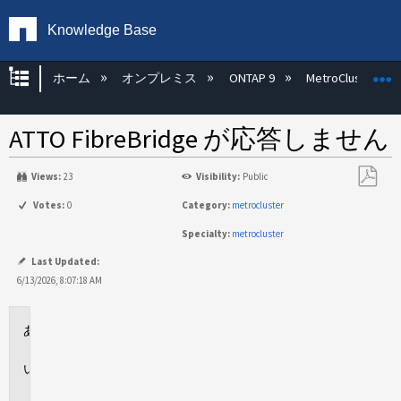
Knowledge Base
グローバル階層を展開/折りたたむ
ホーム
オンプレミス
ONTAP 9
MetroCluster
ATTO FibreBridge が応答しません
Views:
23
Visibility:
Public
PDF
Votes:
0
Category:
metrocluster
と
Specialty:
metrocluster
し
て
Last Updated:
保
6/13/2026, 8:07:18 AM
存
環
境
問
題