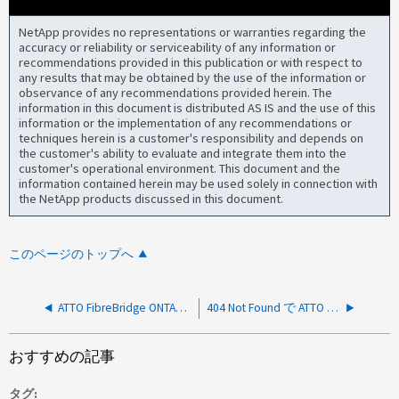
NetApp provides no representations or warranties regarding the
accuracy or reliability or serviceability of any information or
recommendations provided in this publication or with respect to
any results that may be obtained by the use of the information or
observance of any recommendations provided herein. The
information in this document is distributed AS IS and the use of this
information or the implementation of any recommendations or
techniques herein is a customer's responsibility and depends on
the customer's ability to evaluate and integrate them into the
customer's operational environment. This document and the
information contained herein may be used solely in connection with
the NetApp products discussed in this document.
このページのトップへ
ATTO FibreBridge ONTAPのEMSログに「Error：FC Port FC_portX offline」というエラーが報告されます
404 Not Found で ATTO FibreBridge の更新が失敗します
おすすめの記事
タグ