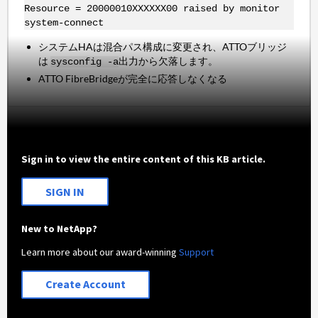
Resource = 20000010XXXXXX00 raised by monitor
system-connect
システムHAは混合パス構成に変更され、ATTOブリッジ
は
出力から欠落します。
sysconfig -a
ATTO FibreBridgeが完全に応答しなくなる
Sign in to view the entire content of this KB article.
SIGN IN
New to NetApp?
Learn more about our award-winning
Support
Create Account