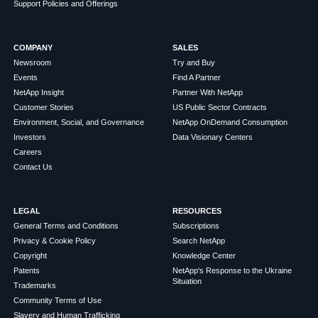
Support Policies and Offerings
COMPANY
SALES
Newsroom
Try and Buy
Events
Find A Partner
NetApp Insight
Partner With NetApp
Customer Stories
US Public Sector Contracts
Environment, Social, and Governance
NetApp OnDemand Consumption
Investors
Data Visionary Centers
Careers
Contact Us
LEGAL
RESOURCES
General Terms and Conditions
Subscriptions
Privacy & Cookie Policy
Search NetApp
Copyright
Knowledge Center
Patents
NetApp's Response to the Ukraine
Situation
Trademarks
Community Terms of Use
Slavery and Human Trafficking