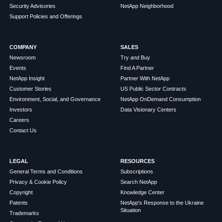
Security Advisories
NetApp Neighborhood
Support Policies and Offerings
COMPANY
SALES
Newsroom
Try and Buy
Events
Find A Partner
NetApp Insight
Partner With NetApp
Customer Stories
US Public Sector Contracts
Environment, Social, and Governance
NetApp OnDemand Consumption
Investors
Data Visionary Centers
Careers
Contact Us
LEGAL
RESOURCES
General Terms and Conditions
Subscriptions
Privacy & Cookie Policy
Search NetApp
Copyright
Knowledge Center
Patents
NetApp's Response to the Ukraine
Situation
Trademarks