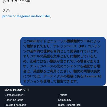
おすすめの記事
タグ
product-categories:metrocluster
このWebサイトはニューラル機械翻訳ツールによっ
て翻訳されており、ナレッジベース（KB）コンテン
ツの基本的な理解を目的として提供されています。
オリジナルの英語を文字どおりに翻訳しているた
め、正確ではない翻訳が含まれている場合がありま
す。ナレッジベースの元のコンテンツを確認する場
合は、英語版をご利用ください。翻訳の問題や誤訳
については、アーティクルの最後にある[Feedback]
オプションを使用して報告できます。
MORE IN SUPPORT
Contact Support
Training
Report an Issue
Community
Provide Feedback
Digital Support Blog