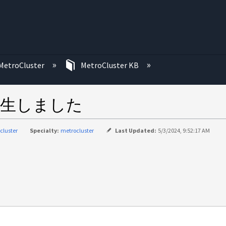
む
MetroCluster
MetroCluster KB
発生しました
cluster
Specialty:
metrocluster
Last Updated:
5/3/2024, 9:52:17 AM