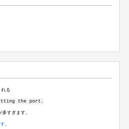
される
etting the port.
ーが多すぎます。
ます
。