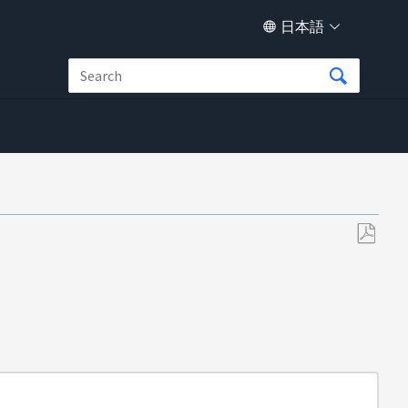
日本語
PDF
と
し
て
保
存