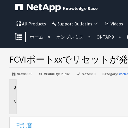
Knowledge Base
All Products
Support Bulletins
Videos
グローバル階層を展開/折りたた
ホーム
オンプレミス
ONTAP 9
FCVIポートxxでリセットが
Views:
35
Visibility:
Public
Votes:
0
Category:
metro
環
境
問
題
環境