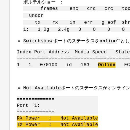
ポルテルショー ：
frames enc crc crc too to
uncor
tx rx in err g_eof sh
1: 1.0g 2.4g 0 0 0 0
ポートのステータスを
""と
Switchshow
online
Index Port Address Media Speed St
=======================================
1 1 070100 id 16G
Online
FC F
ポートのステータスがオンラインで
Not Available
=============
Port 1:
=============
RX Power : Not Available
TX Power : Not Available