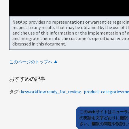
NetApp provides no representations or warranties regarding 
respect to any results that may be obtained by the use of 
and the use of this information or the implementation of a
and integrate them into the customer's operational envir
discussed in this document.
このページのトップへ
おすすめの記事
タグ
kcsworkflow:ready_for_review
product-categories:me
このWebサイトはニュー
の英語を文字どおりに翻訳
さい。翻訳の問題や誤訳につ