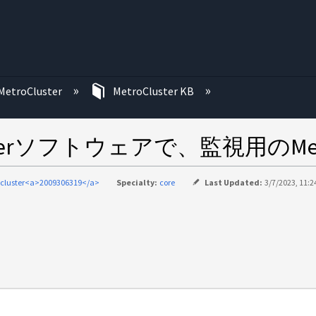
む
MetroCluster
MetroCluster KB
Tiebreakerソフトウェアで、監視用の
cluster<a>2009306319</a>
Specialty:
core
Last Updated:
3/7/2023, 11: