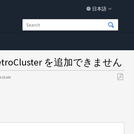
日本語
MetroCluster を追加できません
24:55 AM
PDF
と
し
て
保
存