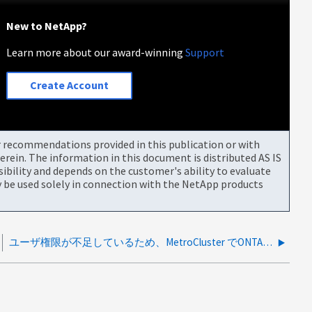
New to NetApp?
Learn more about our award-winning
Support
Create Account
or recommendations provided in this publication or with
rein. The information in this document is distributed AS IS
bility and depends on the customer's ability to evaluate
be used solely in connection with the NetApp products
ユーザ権限が不足しているため、MetroCluster でONTAP メディエーターを追加できません