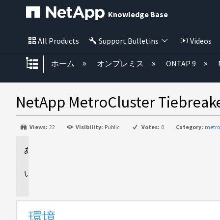
Knowledge Base
All Products
Support Bulletins
Videos
グローバル階層を展開/折りたた
ホーム
オンプレミス
ONTAP 9
NetApp MetroCluster 
Views:
22
Visibility:
Public
Votes:
0
Category:
metro
環
境
問
題
環境