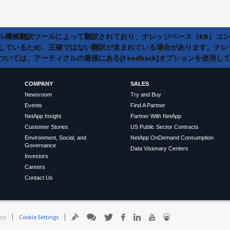
ラル機械翻訳ツールによって翻訳されており、ナレッジベース（KB）コ
しているため、正確ではない翻訳が含まれている場合があります。ナレ
いては、アーティクルの最後にある[Feedback]オプションを使用し
COMPANY
SALES
Newsroom
Try and Buy
Events
Find A Partner
NetApp Insight
Partner With NetApp
Customer Stories
US Public Sector Contracts
Environment, Social, and
NetApp OnDemand Consumption
Governance
Data Visionary Centers
Investors
Careers
Contact Us
icy
Cookie Settings