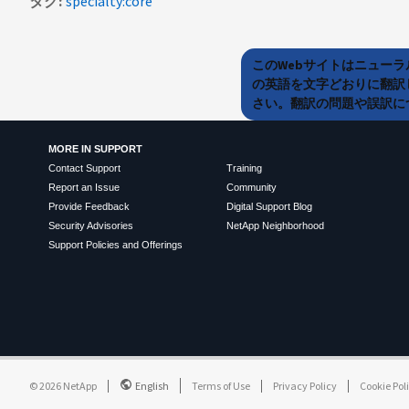
タグ
specialty:core
このWebサイトはニュー
の英語を文字どおりに翻訳
さい。翻訳の問題や誤訳につ
MORE IN SUPPORT
Contact Support
Training
Report an Issue
Community
Provide Feedback
Digital Support Blog
Security Advisories
NetApp Neighborhood
Support Policies and Offerings
©
2026
NetApp
English
Terms of Use
Privacy Policy
Cookie Pol