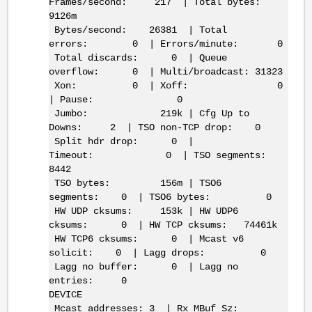
Frames/second: 217 | Total bytes:
9126m
Bytes/second: 26381 | Total
errors: 0 | Errors/minute: 0
Total discards: 0 | Queue
overflow: 0 | Multi/broadcast: 31323
Xon: 0 | Xoff: 0
| Pause: 0
Jumbo: 219k | Cfg Up to
Downs: 2 | TSO non-TCP drop: 0
Split hdr drop: 0 |
Timeout: 0 | TSO segments:
8442
TSO bytes: 156m | TSO6
segments: 0 | TSO6 bytes: 0
HW UDP cksums: 153k | HW UDP6
cksums: 0 | HW TCP cksums: 74461k
HW TCP6 cksums: 0 | Mcast v6
solicit: 0 | Lagg drops: 0
Lagg no buffer: 0 | Lagg no
entries: 0
DEVICE
Mcast addresses: 3 | Rx MBuf Sz: