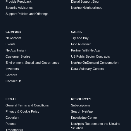
Provide Feedback
Digital Support Blog
Security Advisories
NetApp Neighborhood
Support Policies and Offerings
COMPANY
SALES
Newsroom
Try and Buy
Events
Find A Partner
NetApp Insight
Partner With NetApp
Customer Stories
US Public Sector Contracts
Environment, Social, and Governance
NetApp OnDemand Consumption
Investors
Data Visionary Centers
Careers
Contact Us
LEGAL
RESOURCES
General Terms and Conditions
Subscriptions
Privacy & Cookie Policy
Search NetApp
Copyright
Knowledge Center
Patents
NetApp's Response to the Ukraine
Situation
Trademarks