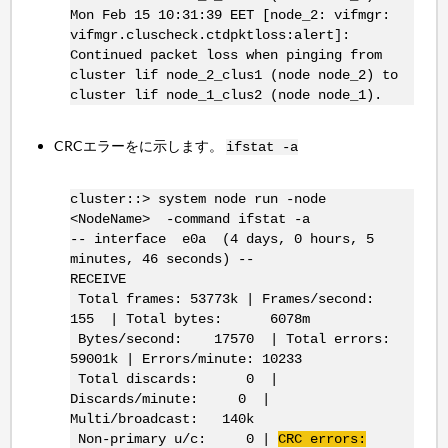
Mon Feb 15 10:31:39 EET [node_2: vifmgr:
vifmgr.cluscheck.ctdpktloss:alert]:
Continued packet loss when pinging from
cluster lif node_2_clus1 (node node_2) to
cluster lif node_1_clus2 (node node_1).
CRCエラーをに示します。
ifstat -a
cluster::> system node run -node
<NodeName> -command ifstat -a
-- interface e0a (4 days, 0 hours, 5
minutes, 46 seconds) --
RECEIVE
Total frames: 53773k | Frames/second:
155 | Total bytes: 6078m
Bytes/second: 17570 | Total errors:
59001k | Errors/minute: 10233
Total discards: 0 |
Discards/minute: 0 |
Multi/broadcast: 140k
Non-primary u/c: 0 |
CRC errors: