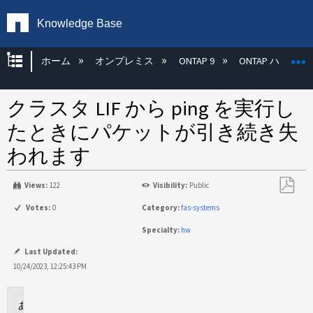
Knowledge Base
グローバル階層を展開/折りたたむ
ホーム
オンプレミス
ONTAP 9
ONTAP ハード
クラスタ LIF から ping を実行し
たときにパケットが引き続き失
われます
Views:
122
Visibility:
Public
PDF
Votes:
0
Category:
fas-systems
と
Specialty:
hw
し
て
Last Updated:
保
10/24/2023, 12:25:43 PM
存
環