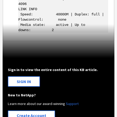
4096
LINK INFO
Speed: 40000M | Duplex: full |
Flowcontrol: none
Media state: active | Up to
downs: 2
Sign in to view the entire content of this KB article.
SIGN IN
New to NetApp?
Learn more about our award-winning
Support
Create Account