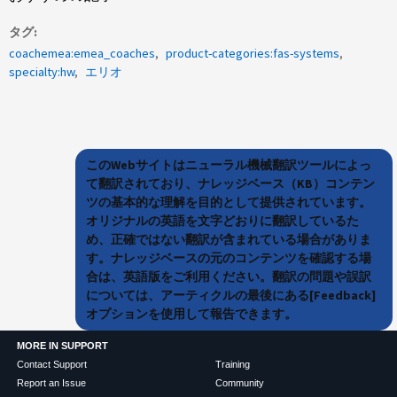
タグ
coachemea:emea_coaches
product-categories:fas-systems
specialty:hw
エリオ
このWebサイトはニューラル機械翻訳ツールによっ
て翻訳されており、ナレッジベース（KB）コンテン
ツの基本的な理解を目的として提供されています。
オリジナルの英語を文字どおりに翻訳しているた
め、正確ではない翻訳が含まれている場合がありま
す。ナレッジベースの元のコンテンツを確認する場
合は、英語版をご利用ください。翻訳の問題や誤訳
については、アーティクルの最後にある[Feedback]
オプションを使用して報告できます。
MORE IN SUPPORT
Contact Support
Training
Report an Issue
Community