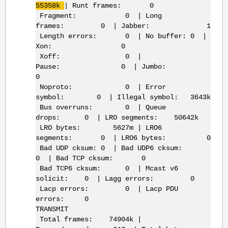
55358k
| Runt frames: 0
Fragment: 0 | Long
frames: 0 | Jabber: 1
Length errors: 0 | No buffer: 0 |
Xon: 0
Xoff: 0 |
Pause: 0 | Jumbo:
0
Noproto: 0 | Error
symbol: 0 | Illegal symbol: 3643k
Bus overruns: 0 | Queue
drops: 0 | LRO segments: 50642k
LRO bytes: 5627m | LRO6
segments: 0 | LRO6 bytes: 0
Bad UDP cksum: 0 | Bad UDP6 cksum:
0 | Bad TCP cksum: 0
Bad TCP6 cksum: 0 | Mcast v6
solicit: 0 | Lagg errors: 0
Lacp errors: 0 | Lacp PDU
errors: 0
TRANSMIT
Total frames: 74904k |