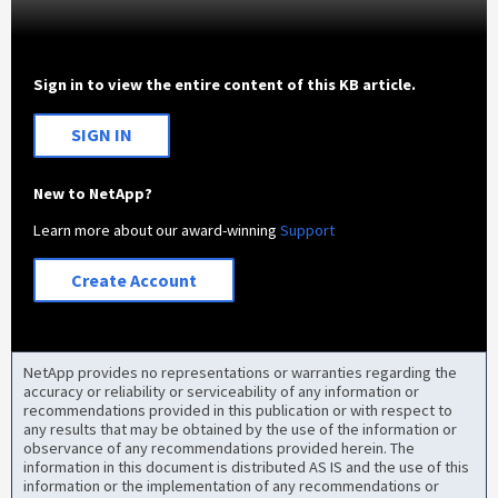
Sign in to view the entire content of this KB article.
SIGN IN
New to NetApp?
Learn more about our award-winning
Support
Create Account
NetApp provides no representations or warranties regarding the
accuracy or reliability or serviceability of any information or
recommendations provided in this publication or with respect to
any results that may be obtained by the use of the information or
observance of any recommendations provided herein. The
information in this document is distributed AS IS and the use of this
information or the implementation of any recommendations or