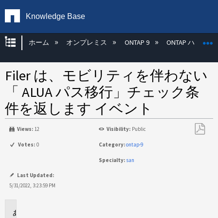
Knowledge Base
グローバル階層を展開/折りたたむ
ホーム
オンプレミス
ONTAP 9
ONTAP ハード
Filer は、モビリティを伴わない
「 ALUA パス移行」チェック条
件を返します イベント
Views:
12
Visibility:
Public
PDF
Votes:
0
Category:
ontap-9
と
Specialty:
san
し
て
Last Updated:
保
5/31/2022, 3:23:59 PM
存
環