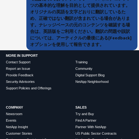
ツの基本的な理解を目的として提供されています。
オリジナルの英語を文字どおりに翻訳しているた
め、正確ではない翻訳が含まれている場合がありま
す。ナレッジベースの元のコンテンツを確認する場
合は、英語版をご利用ください。翻訳の問題や誤訳
については、アーティクルの最後にある[Feedback]
オプションを使用して報告できます。
MORE IN SUPPORT
Contact Support
Training
Report an Issue
Community
Provide Feedback
Digital Support Blog
Security Advisories
NetApp Neighborhood
Support Policies and Offerings
COMPANY
SALES
Newsroom
Try and Buy
Events
Find A Partner
NetApp Insight
Partner With NetApp
Customer Stories
US Public Sector Contracts