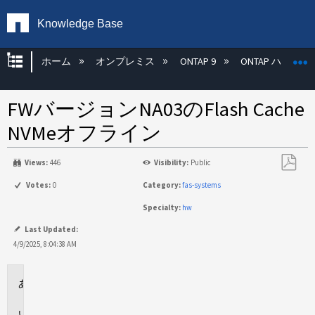
Knowledge Base
グローバル階層を展開/折りたたむ
ホーム
オンプレミス
ONTAP 9
ONTAP ハード
FWバージョンNA03のFlash Cache
NVMeオフライン
Views:
446
Visibility:
Public
PDF
Votes:
0
Category:
fas-systems
と
Specialty:
hw
し
て
Last Updated:
保
4/9/2025, 8:04:38 AM
存
環
境
問