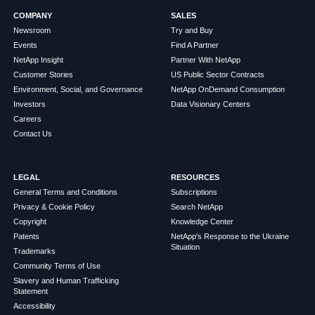
COMPANY
SALES
Newsroom
Try and Buy
Events
Find A Partner
NetApp Insight
Partner With NetApp
Customer Stories
US Public Sector Contracts
Environment, Social, and Governance
NetApp OnDemand Consumption
Investors
Data Visionary Centers
Careers
Contact Us
LEGAL
RESOURCES
General Terms and Conditions
Subscriptions
Privacy & Cookie Policy
Search NetApp
Copyright
Knowledge Center
Patents
NetApp's Response to the Ukraine
Situation
Trademarks
Community Terms of Use
Slavery and Human Trafficking
Statement
Accessibility