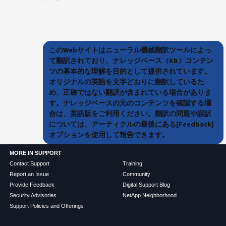
このWebサイトはニューラル機械翻訳ツールによっ
て翻訳されており、ナレッジベース（KB）コンテン
ツの基本的な理解を目的として提供されています。
オリジナルの英語を文字どおりに翻訳しているた
め、正確ではない翻訳が含まれている場合がありま
す。ナレッジベースの元のコンテンツを確認する場
合は、英語版をご利用ください。翻訳の問題や誤訳
については、アーティクルの最後にある[Feedback]
オプションを使用して報告できます。
MORE IN SUPPORT
Contact Support
Training
Report an Issue
Community
Provide Feedback
Digital Support Blog
Security Advisories
NetApp Neighborhood
Support Policies and Offerings