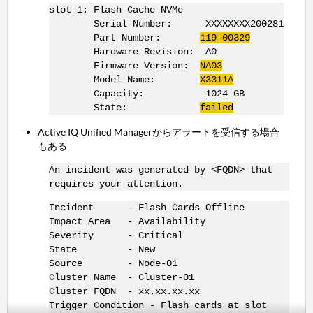
slot 1: Flash Cache NVMe
Serial Number: XXXXXXXX200281
Part Number:
119-00329
Hardware Revision: A0
Firmware Version:
NA03
Model Name:
X3311A
Capacity: 1024 GB
State:
failed
Active IQ Unified Managerからアラートを受信する場合
もある
An incident was generated by <FQDN> that
requires your attention.
Incident - Flash Cards Offline
Impact Area - Availability
Severity - Critical
State - New
Source - Node-01
Cluster Name - Cluster-01
Cluster FQDN - xx.xx.xx.xx
Trigger Condition - Flash cards at slot