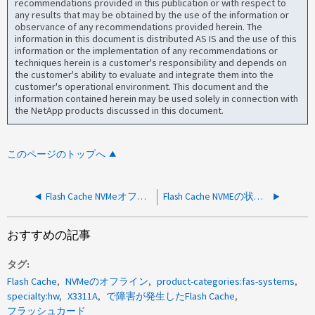
recommendations provided in this publication or with respect to
any results that may be obtained by the use of the information or
observance of any recommendations provided herein. The
information in this document is distributed AS IS and the use of this
information or the implementation of any recommendations or
techniques herein is a customer's responsibility and depends on
the customer's ability to evaluate and integrate them into the
customer's operational environment. This document and the
information contained herein may be used solely in connection with
the NetApp products discussed in this document.
このページのトップへ
Flash Cache NVMeオフライン- AutoSupport メッセージ
Flash Cache NVMEの状態が、ファームウェアが最新バージョンであるにもかかわらず失敗と表示される
おすすめの記事
タグ
Flash Cache
NVMeのオフライン
product-categories:fas-systems
specialty:hw
X3311A
で障害が発生したFlash Cache
フラッシュカード