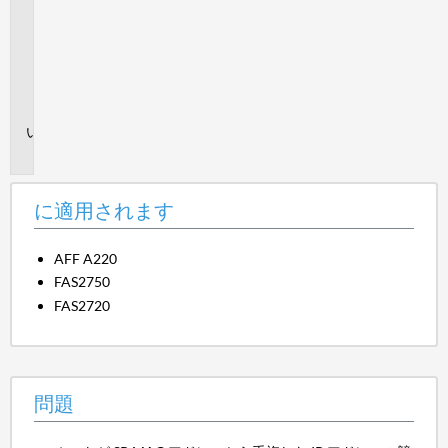
適
用
さ
れ
ま
す
問
題
に適用されます
AFF A220
FAS2750
FAS2720
問題