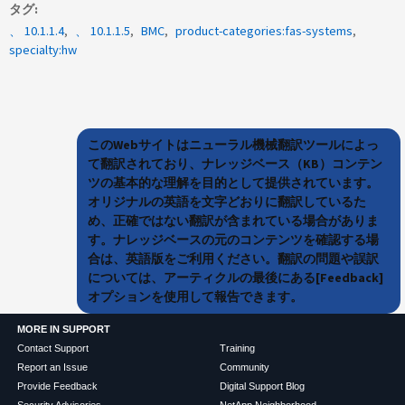
タグ
、 10.1.1.4
、 10.1.1.5
BMC
product-categories:fas-systems
specialty:hw
このWebサイトはニューラル機械翻訳ツールによっ
て翻訳されており、ナレッジベース（KB）コンテン
ツの基本的な理解を目的として提供されています。
オリジナルの英語を文字どおりに翻訳しているた
め、正確ではない翻訳が含まれている場合がありま
す。ナレッジベースの元のコンテンツを確認する場
合は、英語版をご利用ください。翻訳の問題や誤訳
については、アーティクルの最後にある[Feedback]
オプションを使用して報告できます。
MORE IN SUPPORT
Contact Support
Training
Report an Issue
Community
Provide Feedback
Digital Support Blog
Security Advisories
NetApp Neighborhood