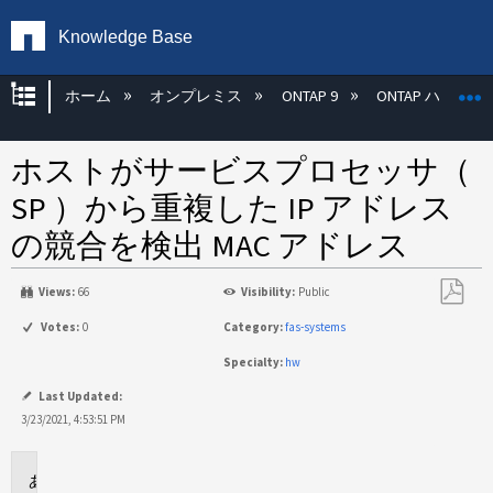
Knowledge Base
グローバル階層を展開/折りたたむ
ホーム
オンプレミス
ONTAP 9
ONTAP ハード
ホストがサービスプロセッサ（
SP ）から重複した IP アドレス
の競合を検出 MAC アドレス
Views:
66
Visibility:
Public
PDF
Votes:
0
Category:
fas-systems
と
Specialty:
hw
し
て
Last Updated:
保
3/23/2021, 4:53:51 PM
存
に