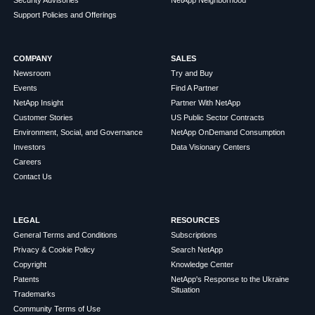
Support Policies and Offerings
COMPANY
SALES
Newsroom
Try and Buy
Events
Find A Partner
NetApp Insight
Partner With NetApp
Customer Stories
US Public Sector Contracts
Environment, Social, and Governance
NetApp OnDemand Consumption
Investors
Data Visionary Centers
Careers
Contact Us
LEGAL
RESOURCES
General Terms and Conditions
Subscriptions
Privacy & Cookie Policy
Search NetApp
Copyright
Knowledge Center
Patents
NetApp's Response to the Ukraine
Situation
Trademarks
Community Terms of Use