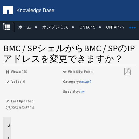
Knowledge Base
グローバル階層を展開/折りたたむ
ホーム
オンプレミス
ONTAP 9
ONTAP ハード
BMC / SPシェルからBMC / SPのIP
アドレスを変更できますか？
Views:
176
Visibility:
Public
PDF
Votes:
0
Category:
ontap-9
と
Specialty:
hw
し
て
Last Updated:
保
2/3/2023, 9:22:57 PM
存
環
境
回