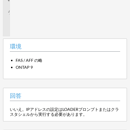
答
追
加
情
報
環境
FAS / AFF の略
ONTAP 9
回答
いいえ。IPアドレスの設定はLOADERプロンプトまたはクラ
スタシェルから実行する必要があります。