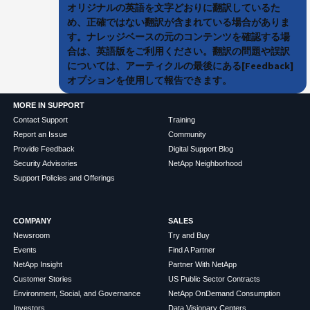
オリジナルの英語を文字どおりに翻訳しているた
め、正確ではない翻訳が含まれている場合がありま
す。ナレッジベースの元のコンテンツを確認する場
合は、英語版をご利用ください。翻訳の問題や誤訳
については、アーティクルの最後にある[Feedback]
オプションを使用して報告できます。
MORE IN SUPPORT
Contact Support
Training
Report an Issue
Community
Provide Feedback
Digital Support Blog
Security Advisories
NetApp Neighborhood
Support Policies and Offerings
COMPANY
SALES
Newsroom
Try and Buy
Events
Find A Partner
NetApp Insight
Partner With NetApp
Customer Stories
US Public Sector Contracts
Environment, Social, and Governance
NetApp OnDemand Consumption
Investors
Data Visionary Centers