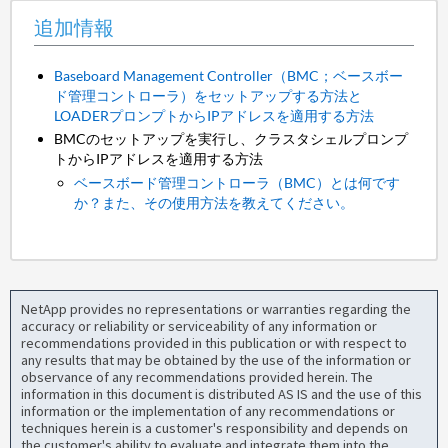
追加情報
Baseboard Management Controller（BMC；ベースボー
ド管理コントローラ）をセットアップする方法と
LOADERプロンプトからIPアドレスを適用する方法
BMCのセットアップを実行し、クラスタシェルプロンプ
トからIPアドレスを適用する方法
ベースボード管理コントローラ（BMC）とは何です
か？また、その使用方法を教えてください。
NetApp provides no representations or warranties regarding the
accuracy or reliability or serviceability of any information or
recommendations provided in this publication or with respect to
any results that may be obtained by the use of the information or
observance of any recommendations provided herein. The
information in this document is distributed AS IS and the use of this
information or the implementation of any recommendations or
techniques herein is a customer's responsibility and depends on
the customer's ability to evaluate and integrate them into the