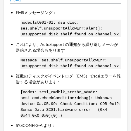
EMSメッセージング：
nodeclst001-01: dsa_disc:
ses.shelf.unsupportAllowErr:alert]:
Unsupported disk shelf found on channel xx.
これにより、AutoSupport の通知から繰り返しメールが
送信される場合もあります：
Message: ses.shelf.unsupportAllowErr:
Unsupported disk shelf found on channel xx.
複数のディスクがイベントログ（EMS）でscsiエラーを報
告する場合があります：
[node1: scsi_cmdblk_strthr_admin:
scsi.cmd.checkCondition:debug]: Unknown
device 0a.05.99: Check Condition: CDB 0x12:
Sense Data SCSI:hardware error - (0x4 -
0x44 0x0 0x0)(0).）
SYSCONFIG-A より：