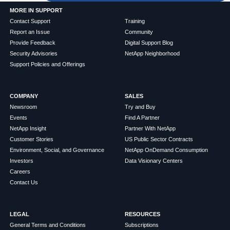
MORE IN SUPPORT
Contact Support
Training
Report an Issue
Community
Provide Feedback
Digital Support Blog
Security Advisories
NetApp Neighborhood
Support Policies and Offerings
COMPANY
SALES
Newsroom
Try and Buy
Events
Find A Partner
NetApp Insight
Partner With NetApp
Customer Stories
US Public Sector Contracts
Environment, Social, and Governance
NetApp OnDemand Consumption
Investors
Data Visionary Centers
Careers
Contact Us
LEGAL
RESOURCES
General Terms and Conditions
Subscriptions