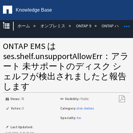
Knowledge Base
グローバル階層を展開/折りたたむ
ホーム
オンプレミス
ONTAP 9
ONTAP ハード
ONTAP EMS は
ses.shelf.unsupportAllowErr：アラ
ート 未サポートのディスク シ
ェルフが検出されましたと報告
します
Views:
78
Visibility:
Public
PDF
Votes:
0
Category:
disk-shelves
と
Specialty:
hw
し
て
Last Updated: