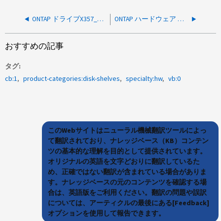
ONTAP ドライブX357_S16433T8ATEが「Failed - Unsupported」ステータスで失敗しました
ONTAP ハードウェア システムレベル診断解決ガイド
おすすめの記事
タグ
cb:1
product-categories:disk-shelves
specialty:hw
vb:0
このWebサイトはニューラル機械翻訳ツールによっ
て翻訳されており、ナレッジベース（KB）コンテン
ツの基本的な理解を目的として提供されています。
オリジナルの英語を文字どおりに翻訳しているた
め、正確ではない翻訳が含まれている場合がありま
す。ナレッジベースの元のコンテンツを確認する場
合は、英語版をご利用ください。翻訳の問題や誤訳
については、アーティクルの最後にある[Feedback]
オプションを使用して報告できます。