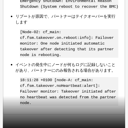
Emergency shutdown: Environmental Reason
Shutdown (System reboot to recover the BMC)
リブートが原因で、パートナーはテイクオーバーを実行
します
[Node-02: cf_main:
cf.fsm.takeover.on.reboot:info]: Failover
monitor: One node initiated automatic
takeover after detecting that its partner
node is rebooting.
イベントの発生中にノードが何もログに記録しないこと
があり、パートナーにのみ報告される場合があります。
18:11:28 +0100 [node-A: cf_main:
cf.fsm.takeover.noHeartbeat:alert]:
Failover monitor: Takeover initiated after
no heartbeat was detected from the partner
node.