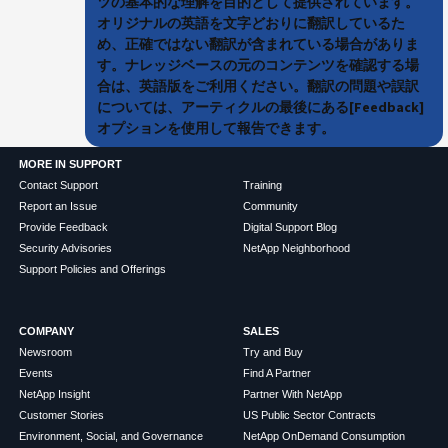
ツの基本的な理解を目的として提供されています。
オリジナルの英語を文字どおりに翻訳しているた
め、正確ではない翻訳が含まれている場合がありま
す。ナレッジベースの元のコンテンツを確認する場
合は、英語版をご利用ください。翻訳の問題や誤訳
については、アーティクルの最後にある[Feedback]
オプションを使用して報告できます。
MORE IN SUPPORT
Contact Support
Training
Report an Issue
Community
Provide Feedback
Digital Support Blog
Security Advisories
NetApp Neighborhood
Support Policies and Offerings
COMPANY
SALES
Newsroom
Try and Buy
Events
Find A Partner
NetApp Insight
Partner With NetApp
Customer Stories
US Public Sector Contracts
Environment, Social, and Governance
NetApp OnDemand Consumption