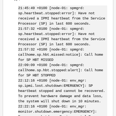
21:45:49 +0100 [node-01: spmgrd:
sp.heartbeat.stopped:error]: Have not
received a IPMI heartbeat from the Service
Processor (SP) in last 600 seconds.
21:57:32 +0100 [node-01: spmgrd:
sp.heartbeat.stopped:error]: Have not
received a IPMI heartbeat from the Service
Processor (SP) in last 600 seconds.
21:57:32 +0100 [node-01: spmgrd:
callhome.sp.hbt.missed:notice]: Call home
for SP HBT MISSED
22:09:09 +0100 [node-01: spmgrd:
callhome.sp.hbt.stopped:alert]: Call home
for SP HBT STOPPED
22:12:16 +0100 [node-01: env_mgr:
sp.ipmi.lost.shutdown:EMERGENCY]: SP
heartbeat stopped and cannot be recovered.
To prevent hardware damage and data loss,
the system will shut down in 10 minutes.
22:22:16 +0100 [node-01: env_mgr:
monitor.shutdown.emergency:EMERGENCY]: