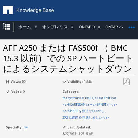
Knowledge Base
グローバル階層を展開/折りたたむ
ホーム
オンプレミス
ONTAP 9
ONTAP ハード
AFF A250 または FAS500f （ BMC
15.3 以前）での SP ハートビート
によるシステムシャットダウン
Views:
104
Visibility:
Public
PDF
Votes:
0
Category:
と
fas-systems<a>BMC</a><a>IPMI</a>
し
<a>HEARTBEAT</a><a>SP HBT が</a>
て
<a>SP HBT を停止</a><a>し、
保
2008719888 を見逃しました</a>
存
Specialty:
hw
Last Updated:
3/27/2023, 11:23:31 AM