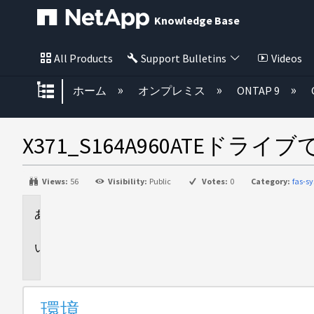
Knowledge Base
All Products
Support Bulletins
Videos
グローバル階層を展開/折りたた
ホーム
オンプレミス
ONTAP 9
X371_S164A960AT
Views:
56
Visibility:
Public
Votes:
0
Category:
fas-s
環
境
問
題
環境