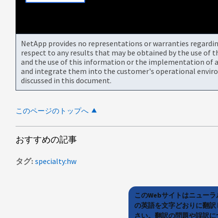
NetApp provides no representations or warranties regarding 
respect to any results that may be obtained by the use of 
and the use of this information or the implementation of a
and integrate them into the customer's operational envir
discussed in this document.
このページのトップへ
おすすめの記事
タグ
specialty:hw
このWebサイトはニュー
の英語を文字どおりに翻訳
さい。翻訳の問題や誤訳につ