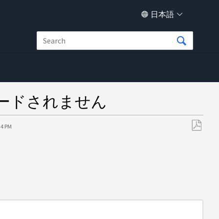
日本語
グレードされません
34 PM
PDF
と
し
て
保
存