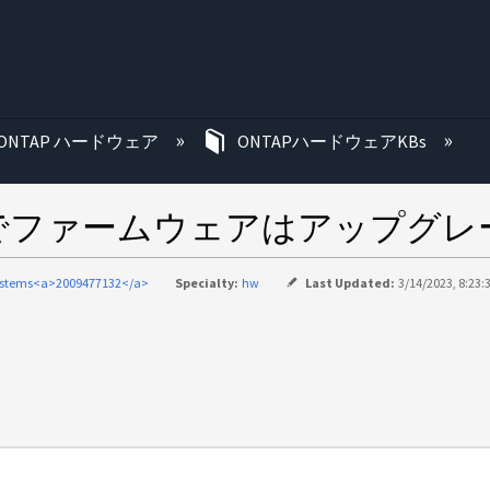
む
ONTAP ハードウェア
ONTAPハードウェアKBs
Eドライブでファームウェアはアップ
ystems<a>2009477132</a>
Specialty:
hw
Last Updated:
3/14/2023, 8:23: