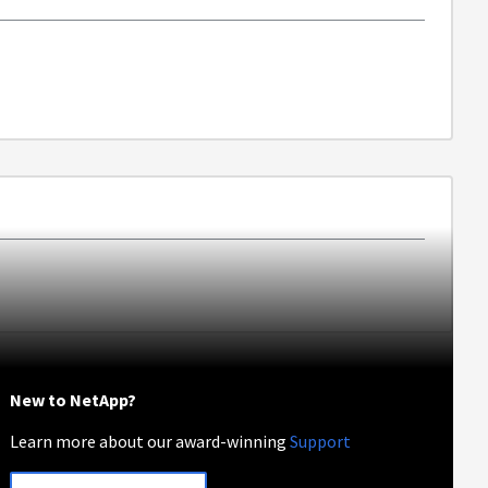
New to NetApp?
Learn more about our award-winning
Support