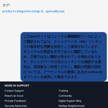
タグ
product-categories:ontap-9
specialty:nas
このWebサイトはニューラル機械翻訳ツールによっ
て翻訳されており、ナレッジベース（KB）コンテン
ツの基本的な理解を目的として提供されています。
オリジナルの英語を文字どおりに翻訳しているた
め、正確ではない翻訳が含まれている場合がありま
す。ナレッジベースの元のコンテンツを確認する場
合は、英語版をご利用ください。翻訳の問題や誤訳
については、アーティクルの最後にある[Feedback]
オプションを使用して報告できます。
MORE IN SUPPORT
Contact Support
Training
Report an Issue
Community
Provide Feedback
Digital Support Blog
Security Advisories
NetApp Neighborhood