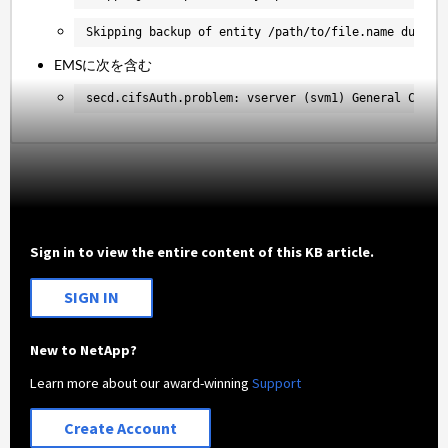
Skipping backup of entity /path/to/file.name due to
EMSに次を含む
secd.cifsAuth.problem: vserver (svm1) General CIFS 
Sign in to view the entire content of this KB article.
SIGN IN
New to NetApp?
Learn more about our award-winning
Support
Create Account