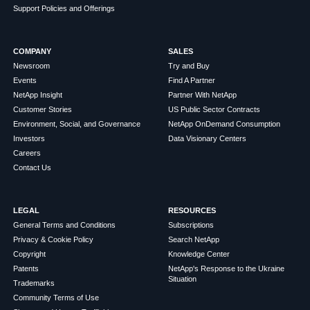
Support Policies and Offerings
COMPANY
SALES
Newsroom
Try and Buy
Events
Find A Partner
NetApp Insight
Partner With NetApp
Customer Stories
US Public Sector Contracts
Environment, Social, and Governance
NetApp OnDemand Consumption
Investors
Data Visionary Centers
Careers
Contact Us
LEGAL
RESOURCES
General Terms and Conditions
Subscriptions
Privacy & Cookie Policy
Search NetApp
Copyright
Knowledge Center
Patents
NetApp's Response to the Ukraine
Situation
Trademarks
Community Terms of Use