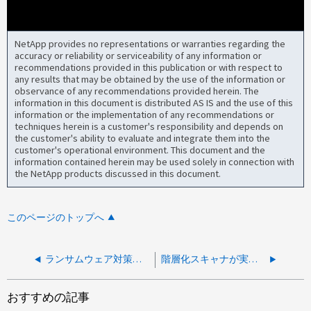
NetApp provides no representations or warranties regarding the
accuracy or reliability or serviceability of any information or
recommendations provided in this publication or with respect to
any results that may be obtained by the use of the information or
observance of any recommendations provided herein. The
information in this document is distributed AS IS and the use of this
information or the implementation of any recommendations or
techniques herein is a customer's responsibility and depends on
the customer's ability to evaluate and integrate them into the
customer's operational environment. This document and the
information contained herein may be used solely in connection with
the NetApp products discussed in this document.
このページのトップへ
ランサムウェア対策のスナップショットが原因で Cohesity のバックアップが失敗する
階層化スキャナが実行中のように見える場合でも、コールドデータを大容量階層に移動することはできません
おすすめの記事