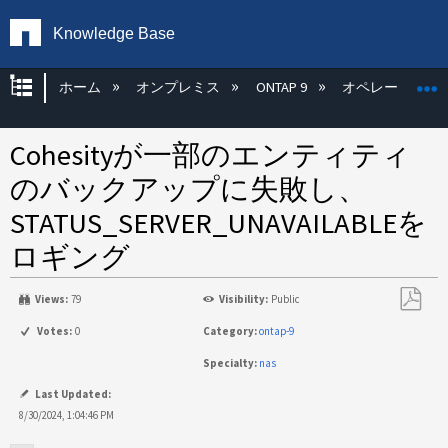
Knowledge Base
グローバル階層を展開/折りたたむ
ホーム
オンプレミス
ONTAP 9
オペレーティン
Cohesityが一部のエンティティ
のバックアップに失敗し、
STATUS_SERVER_UNAVAILABLEを
ロギング
Views:
79
Visibility:
Public
PDF
Votes:
0
Category:
ontap-9
と
Specialty:
nas
し
て
Last Updated:
保
8/30/2024, 1:04:46 PM
存