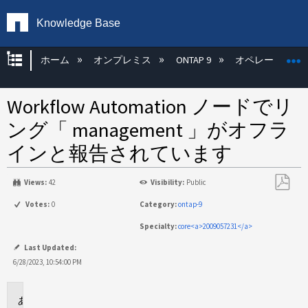
Knowledge Base
グローバル階層を展開/折りたたむ
ホーム
オンプレミス
ONTAP 9
オペレーティン
Workflow Automation ノードでリ
ング「 management 」がオフラ
インと報告されています
Views:
42
Visibility:
Public
PDF
Votes:
0
Category:
ontap-9
と
Specialty:
core<a>2009057231</a>
し
て
Last Updated:
保
6/28/2023, 10:54:00 PM
存
環