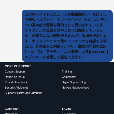
このWebサイトはニューラル機械翻訳ツールによっ
て翻訳されており、ナレッジベース（KB）コンテン
ツの基本的な理解を目的として提供されています。
オリジナルの英語を文字どおりに翻訳しているた
め、正確ではない翻訳が含まれている場合がありま
す。ナレッジベースの元のコンテンツを確認する場
合は、英語版をご利用ください。翻訳の問題や誤訳
については、アーティクルの最後にある[Feedback]
オプションを使用して報告できます。
MORE IN SUPPORT
Contact Support
Training
Report an Issue
Community
Provide Feedback
Digital Support Blog
Security Advisories
NetApp Neighborhood
Support Policies and Offerings
COMPANY
SALES