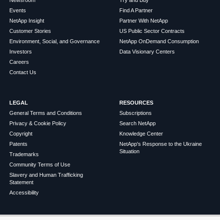
Newsroom
Try and Buy
Events
Find A Partner
NetApp Insight
Partner With NetApp
Customer Stories
US Public Sector Contracts
Environment, Social, and Governance
NetApp OnDemand Consumption
Investors
Data Visionary Centers
Careers
Contact Us
LEGAL
RESOURCES
General Terms and Conditions
Subscriptions
Privacy & Cookie Policy
Search NetApp
Copyright
Knowledge Center
Patents
NetApp's Response to the Ukraine
Situation
Trademarks
Community Terms of Use
Slavery and Human Trafficking
Statement
Accessibility