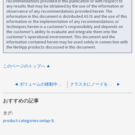
recommendations provided in this publication or with respect to
any results that may be obtained by the use of the information or
observance of any recommendations provided herein. The
information in this document is distributed AS IS and the use of this
information or the implementation of any recommendations or
techniques herein is a customer's responsibility and depends on
the customer's ability to evaluate and integrate them into the
customer's operational environment. This document and the
information contained herein may be used solely in connection with
the NetApp products discussed in this document.
このページのトップへ
ボリュームの移動中に、 wafl.raid.incons.set.error というメッセージが生成されます
クラスタにノードを追加するとECV機能が無効になる
おすすめの記事
タグ
product-categories:ontap-9