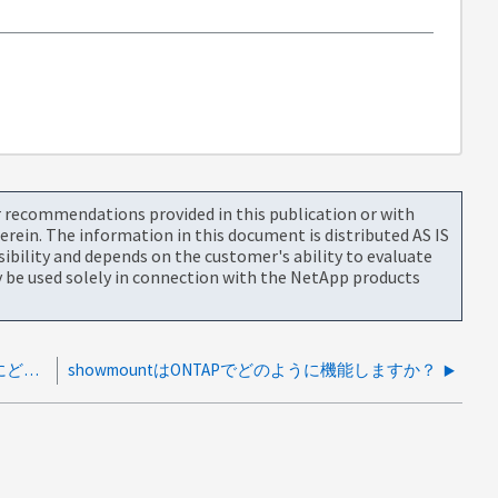
or recommendations provided in this publication or with
rein. The information in this document is distributed AS IS
bility and depends on the customer's ability to evaluate
be used solely in connection with the NetApp products
一時的なNTP停止と短い時間ジャンプは、ONTAPにどのような影響を与えますか？
showmountはONTAPでどのように機能しますか？