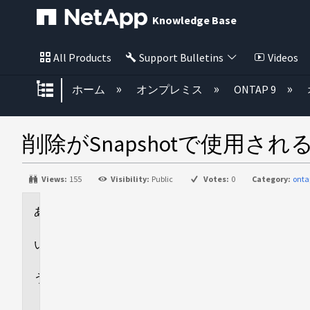
Knowledge Base
All Products
Support Bulletins
Videos
グローバル階層を展開/折りたた
ホーム
オンプレミス
ONTAP 9
削除がSnapshotで使用
Views:
155
Visibility:
Public
Votes:
0
Category:
onta
環
境
回
答
追
加
情