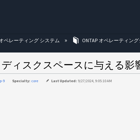
む
オペレーティング システム
ONTAP オペレーティング
されるディスクスペースに与える影
p-9
Specialty:
core
Last Updated:
9/27/2024, 9:05:10 AM