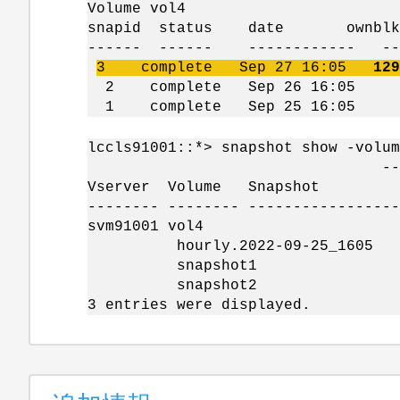
Volume vol4
snapid status date ownblks r
------ ------ ------------ ----
3 complete Sep 27 16:05
129
2 complete Sep 26 16:05 32 
1 complete Sep 25 16:05 32 9
lccls91001::*> snapshot show -volum
---Blocks
Vserver Volume Snapshot
-------- -------- -----------------
svm91001 vol4
hourly.2022-09-25_16
snapshot1 128K
snapshot
3 entries were displayed.