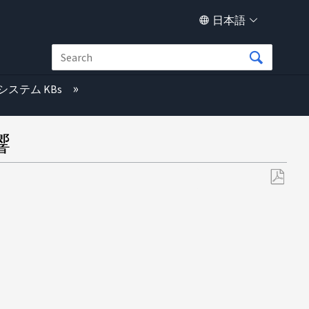
日本語
システム KBs
響
PDF
と
し
て
保
存