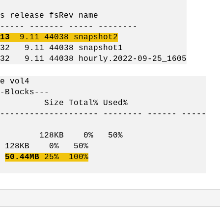
elease fsRev name
--- ------- ----- --------
13
9.11 44038
snapshot2
9.11 44038 snapshot1
.11 44038 hourly.2022-09-25_1605
e vol4
---
 Size Total% Used%
-------------------- -------- ------ -----
05 128KB 0% 50%
B 0% 50%
2
50.44MB
25% 100%