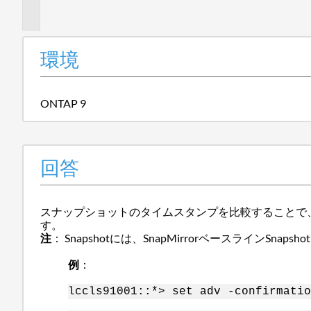
報
環境
ONTAP 9
回答
スナップショットのタイムスタンプを比較することで
す。
注
： Snapshotには、SnapMirrorベースラインSnap
例
：
lccls91001::*> set adv -confirmatio