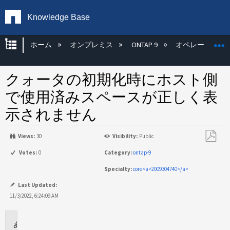
Knowledge Base
グローバル階層を展開/折りたたむ
ホーム
オンプレミス
ONTAP 9
オペレーティン
クォータの初期化時にホスト側
で使用済みスペースが正しく表
示されません
Views:
30
Visibility:
Public
PDF
Votes:
0
Category:
ontap-9
と
Specialty:
core<a>2009304740</a>
し
て
Last Updated:
保
11/3/2022, 6:24:09 AM
存
環