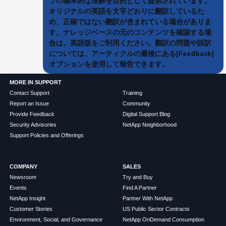
ツの基本的な理解を目的として提供されています。
オリジナルの英語を文字どおりに翻訳しているた
め、正確ではない翻訳が含まれている場合がありま
す。ナレッジベースの元のコンテンツを確認する場
合は、英語版をご利用ください。翻訳の問題や誤訳
については、アーティクルの最後にある[Feedback]
オプションを使用して報告できます。
MORE IN SUPPORT
Contact Support
Training
Report an Issue
Community
Provide Feedback
Digital Support Blog
Security Advisories
NetApp Neighborhood
Support Policies and Offerings
COMPANY
SALES
Newsroom
Try and Buy
Events
Find A Partner
NetApp Insight
Partner With NetApp
Customer Stories
US Public Sector Contracts
Environment, Social, and Governance
NetApp OnDemand Consumption