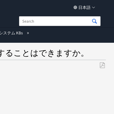
日本語
システム KBs
することはできますか。
PDF
と
し
て
保
存