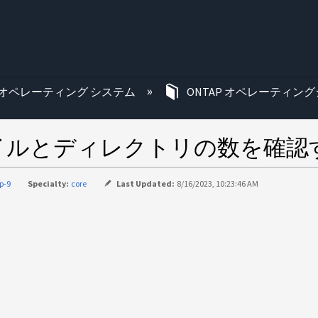
む
オペレーティング システム
ONTAP オペレーティング
イルとディレクトリの数を確認
p-9
Specialty:
core
Last Updated:
8/16/2023, 10:23:46 AM