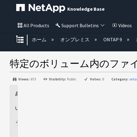
Knowledge Base
All Products
Support Bulletins
Videos
グローバル階層を展開/折りたた
ホーム
オンプレミス
ONTAP 9
特定のボリューム内のファ
Views:
673
Visibility:
Public
Votes:
0
Category:
onta
環
境
回
答
追
加
情