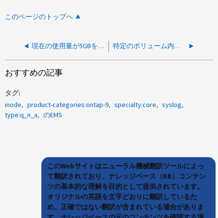
このページのトップへ
現在の使用量が5GBを超えている場合、クォータ制限を5GBに変更できますか？
特定のボリューム内のファイルとディレクトリの数を確認することはできますか。
おすすめの記事
タグ
inode
product-categories:ontap-9
specialty:core
syslog
type:q_n_a
のEMS
このWebサイトはニューラル機械翻訳ツールによっ
て翻訳されており、ナレッジベース（KB）コンテン
ツの基本的な理解を目的として提供されています。
オリジナルの英語を文字どおりに翻訳しているた
め、正確ではない翻訳が含まれている場合がありま
す。ナレッジベースの元のコンテンツを確認する場