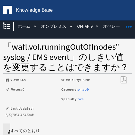
Knowledge Base
グローバル階層を展開/折りたたむ
ホーム
オンプレミス
ONTAP 9
オペレーティン
「wafl.vol.runningOutOfInodes"
syslog / EMS event」のしきい値
を変更することはできますか？
Views:
479
Visibility:
Public
PDF
Votes:
0
Category:
ontap-9
と
Specialty:
core
し
て
Last Updated:
保
6/30/2023, 3:23:50 AM
存
すべてのとおり
環