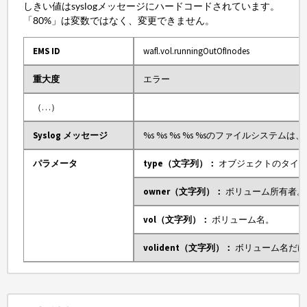
しきい値はsyslogメッセージにハードコードされています。
「80%」は変数ではなく、変更できません。
EMS ID
wafl.vol.runningOutOfInodes
重大度
エラー
（…）
Syslog メッセージ
%s %s %s %s %sのファイルシステムは
、
パラメータ
type（文字列）：
オブジェクトのタイプ
owner（文字列）：
ボリューム所有者。
vol（文字列）：
ボリューム名。
volident（文字列）：
ボリューム名だけ