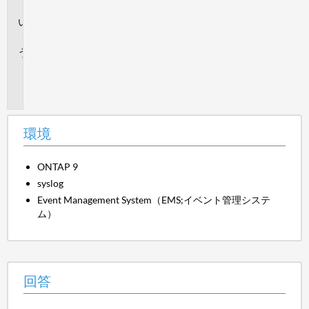
境
回
答
追
加
情
報
環境
ONTAP 9
syslog
Event Management System（EMS;イベント管理システ
ム）
回答