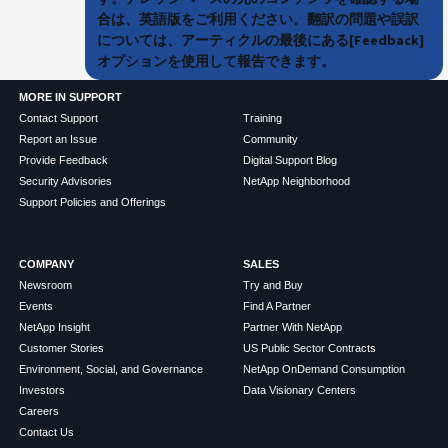
合は、英語版をご利用ください。翻訳の問題や誤訳
については、アーティクルの最後にある[Feedback]
オプションを使用して報告できます。
MORE IN SUPPORT
Contact Support
Training
Report an Issue
Community
Provide Feedback
Digital Support Blog
Security Advisories
NetApp Neighborhood
Support Policies and Offerings
COMPANY
SALES
Newsroom
Try and Buy
Events
Find A Partner
NetApp Insight
Partner With NetApp
Customer Stories
US Public Sector Contracts
Environment, Social, and Governance
NetApp OnDemand Consumption
Investors
Data Visionary Centers
Careers
Contact Us