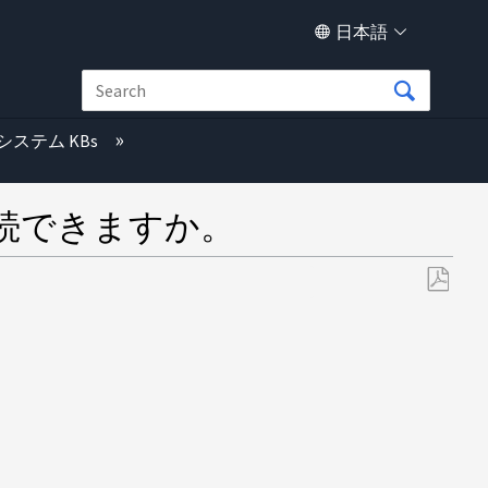
日本語
システム KBs
続できますか。
PDF
と
し
て
保
存