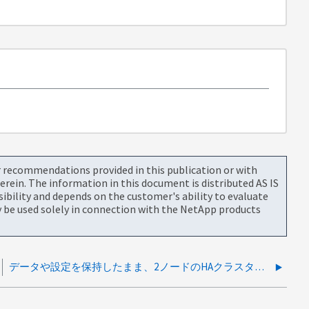
or recommendations provided in this publication or with
rein. The information in this document is distributed AS IS
bility and depends on the customer's ability to evaluate
be used solely in connection with the NetApp products
データや設定を保持したまま、2ノードのHAクラスタをシングルノードクラスタに変換することはできますか。