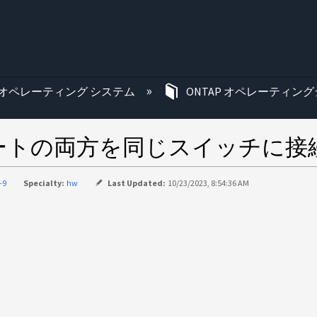
む
オペレーティング システム
ONTAP オペレーティング
ートの両方を同じスイッチに接
-9
Specialty:
hw
Last Updated:
10/23/2023, 8:54:36 AM