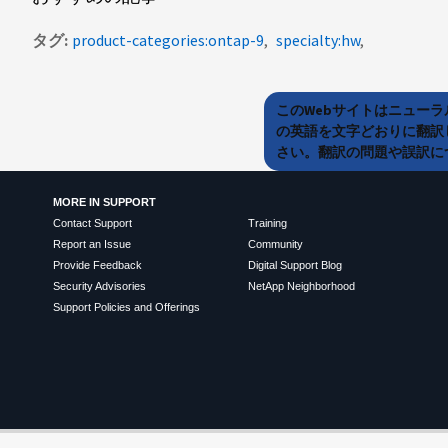
タグ
product-categories:ontap-9
specialty:hw
このWebサイトはニュー
の英語を文字どおりに翻訳
さい。翻訳の問題や誤訳につ
MORE IN SUPPORT
Contact Support
Training
Report an Issue
Community
Provide Feedback
Digital Support Blog
Security Advisories
NetApp Neighborhood
Support Policies and Offerings