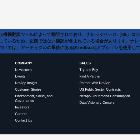
ラル機械翻訳ツールによって翻訳されており、ナレッジベース（KB）コ
しているため、正確ではない翻訳が含まれている場合があります。ナレ
いては、アーティクルの最後にある[Feedback]オプションを使用し
COMPANY
SALES
Newsroom
Try and Buy
Events
Find A Partner
NetApp Insight
Partner With NetApp
Customer Stories
US Public Sector Contracts
Environment, Social, and
NetApp OnDemand Consumption
Governance
Data Visionary Centers
Investors
Careers
Contact Us