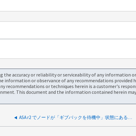
the accuracy or reliability or serviceability of any information 
the information or observance of any recommendations provided he
ny recommendations or techniques herein is a customer's responsi
onment. This document and the information contained herein may 
ASA r2 でノードが「ギブバックを待機中」状態にあるかどうかを API 経由で確認することは可能ですか?