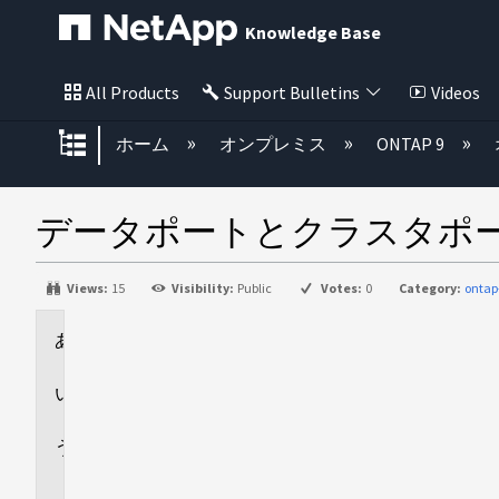
Knowledge Base
All Products
Support Bulletins
Videos
グローバル階層を展開/折りたた
ホーム
オンプレミス
ONTAP 9
データポートとクラスタポ
Views:
15
Visibility:
Public
Votes:
0
Category:
ontap
環
境
回
答
追
加
情