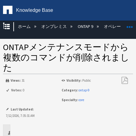
Knowledge Base
グローバル階層を展開/折りたたむ
ホーム
オンプレミス
ONTAP 9
オペレーティン
ONTAPメンテナンスモードから
複数のコマンドが削除されまし
た
Views:
31
Visibility:
Public
PDF
Votes:
0
Category:
ontap-9
と
Specialty:
core
し
て
Last Updated:
保
7/12/2026, 7:35:31 AM
存
環