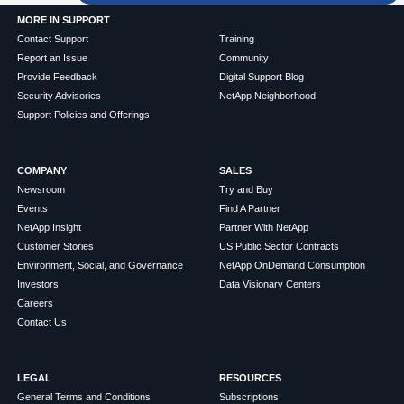
MORE IN SUPPORT
Contact Support
Training
Report an Issue
Community
Provide Feedback
Digital Support Blog
Security Advisories
NetApp Neighborhood
Support Policies and Offerings
COMPANY
SALES
Newsroom
Try and Buy
Events
Find A Partner
NetApp Insight
Partner With NetApp
Customer Stories
US Public Sector Contracts
Environment, Social, and Governance
NetApp OnDemand Consumption
Investors
Data Visionary Centers
Careers
Contact Us
LEGAL
RESOURCES
General Terms and Conditions
Subscriptions