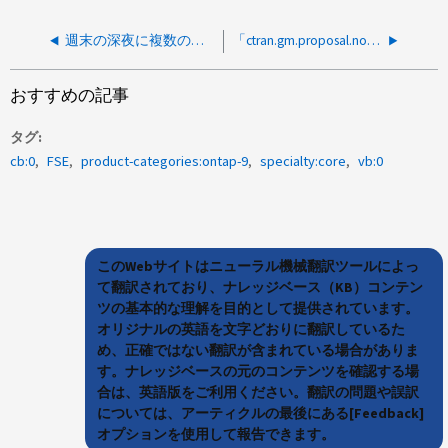
週末の深夜に複数のアラートが確認された
「ctran.gm.proposal.no.progress"」というメッセージで複数のイベントが報告されました
おすすめの記事
タグ
cb:0
FSE
product-categories:ontap-9
specialty:core
vb:0
このWebサイトはニューラル機械翻訳ツールによっ
て翻訳されており、ナレッジベース（KB）コンテン
ツの基本的な理解を目的として提供されています。
オリジナルの英語を文字どおりに翻訳しているた
め、正確ではない翻訳が含まれている場合がありま
す。ナレッジベースの元のコンテンツを確認する場
合は、英語版をご利用ください。翻訳の問題や誤訳
については、アーティクルの最後にある[Feedback]
オプションを使用して報告できます。