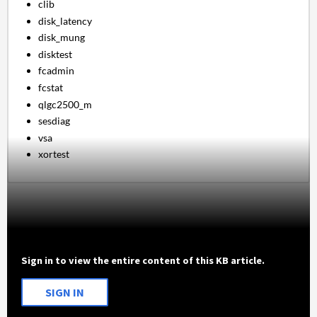
clib
disk_latency
disk_mung
disktest
fcadmin
fcstat
qlgc2500_m
sesdiag
vsa
xortest
Sign in to view the entire content of this KB article.
SIGN IN