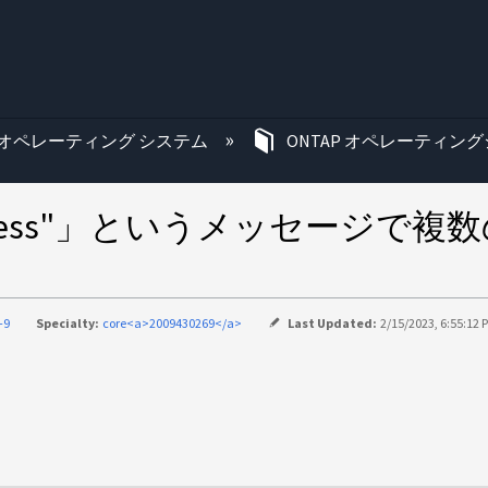
む
オペレーティング システム
ONTAP オペレーティング
.no.progress"」というメッ
-9
Specialty:
core<a>2009430269</a>
Last Updated:
2/15/2023, 6:55:12 