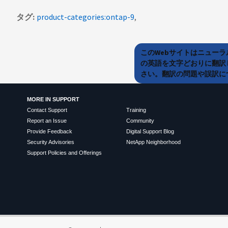
タグ
product-categories:ontap-9
このWebサイトはニュー
の英語を文字どおりに翻訳
さい。翻訳の問題や誤訳につ
MORE IN SUPPORT
Contact Support
Training
Report an Issue
Community
Provide Feedback
Digital Support Blog
Security Advisories
NetApp Neighborhood
Support Policies and Offerings