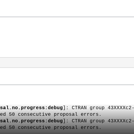
sal.no.progress:debug
]: CTRAN group 43XXXXc2
ed 50 consecutive proposal errors.
sal.no.progress:debug
]: CTRAN group 43XXXXc2
ed 50 consecutive proposal errors.