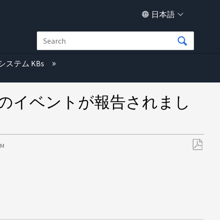
日本語
システム KBs
セージで複数のイベントが報告されまし
PM
PDF
と
し
て
保
存