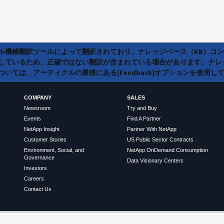
ラル機械翻訳ツールによって翻訳されており、ナレッジベース（KB）コ
しているため、正確ではない翻訳が含まれている場合があります。ナレ
いては、アーティクルの最後にある[Feedback]オプションを使用し
COMPANY
SALES
Newsroom
Try and Buy
Events
Find A Partner
NetApp Insight
Partner With NetApp
Customer Stories
US Public Sector Contracts
Environment, Social, and
NetApp OnDemand Consumption
Governance
Data Visionary Centers
Investors
Careers
Contact Us