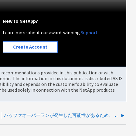
New to NetApp?
Learn more about our award-winning
Support
Create Account
or recommendations provided in this publication or with
rein. The information in this document is distributed AS IS
bility and depends on the customer's ability to evaluate
be used solely in connection with the NetApp products
バッファオーバーランが発生した可能性があるため、複数のノードが継続的にパニック状態