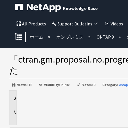
Knowledge Base
All Products
Support Bulletins
Videos
グローバル階層を展開/折りたた
ホーム
オンプレミス
ONTAP 9
「ctran.gm.proposal
た
Views:
16
Visibility:
Public
Votes:
0
Category:
ontap
環
境
問
題