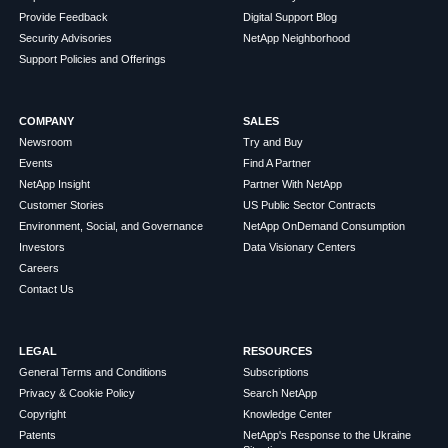
Provide Feedback
Digital Support Blog
Security Advisories
NetApp Neighborhood
Support Policies and Offerings
COMPANY
SALES
Newsroom
Try and Buy
Events
Find A Partner
NetApp Insight
Partner With NetApp
Customer Stories
US Public Sector Contracts
Environment, Social, and Governance
NetApp OnDemand Consumption
Investors
Data Visionary Centers
Careers
Contact Us
LEGAL
RESOURCES
General Terms and Conditions
Subscriptions
Privacy & Cookie Policy
Search NetApp
Copyright
Knowledge Center
Patents
NetApp's Response to the Ukraine