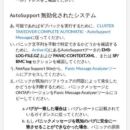
AutoSupport 無効化されたシステム
可能であればギブバックを実行するために、
CLUSTER
TAKEOVER COMPLETE AUTOMATIC - AutoSupport
Message
に従ってください。
パニック文字列を手動で特定できるかどうかを確認する
ために、
Active IQ
にあるAutoSupportデータの
EMS-
LOG-FILE.GZ
および
PANIC-CONTEXT.XML
、または
SP/
BMC log
セクションを確認してください。
NetApp Support Siteから、
Panic Message Analyzerツー
ル
にアクセスしてください。
パニックが既知のソフトウェアの問題によって発生した
かどうかを判断するために、パニックメッセージと
ONTAPバージョンをPanic Message Analyzerツールにコ
ピーしてください。
バグが一致した場合は
；バグレポートに記載されて
いるガイダンスに従ってください。
もし
パニックメッセージを既知のバグに安全に一
致させることができなかった場合
。パニックの原因