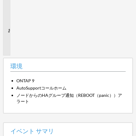
シ
ス
テ
ム
追
加
情
報
環境
ONTAP 9
AutoSupportコールホーム
ノードからのHAグループ通知（REBOOT（panic））ア
ラート
イベント サマリ