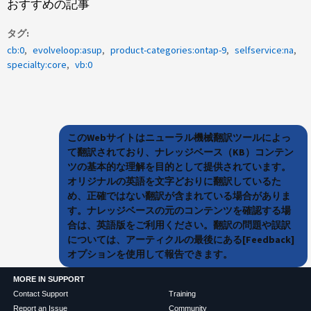
おすすめの記事
タグ
cb:0
evolveloop:asup
product-categories:ontap-9
selfservice:na
specialty:core
vb:0
このWebサイトはニューラル機械翻訳ツールによっ
て翻訳されており、ナレッジベース（KB）コンテン
ツの基本的な理解を目的として提供されています。
オリジナルの英語を文字どおりに翻訳しているた
め、正確ではない翻訳が含まれている場合がありま
す。ナレッジベースの元のコンテンツを確認する場
合は、英語版をご利用ください。翻訳の問題や誤訳
については、アーティクルの最後にある[Feedback]
オプションを使用して報告できます。
MORE IN SUPPORT
Contact Support
Training
Report an Issue
Community