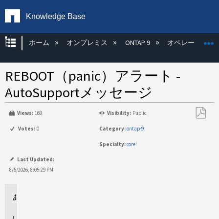
Knowledge Base
グローバル階層を展開/折りたたむ
ホーム
オンプレミス
ONTAP 9
オペレーティン
REBOOT（panic）アラート -
AutoSupportメッセージ
Views:
169
Visibility:
Public
PDF
Votes:
0
Category:
ontap-9
と
Specialty:
core
し
て
Last Updated:
保
8/5/2026, 8:05:29 PM
存
環
境
イ