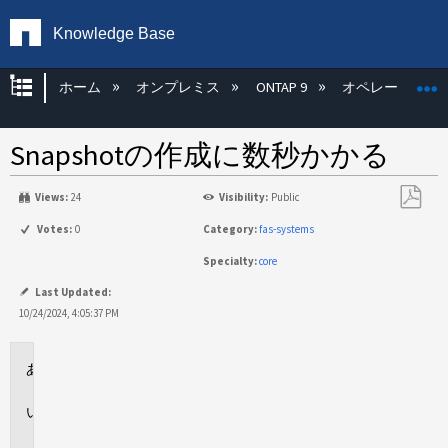
Knowledge Base
グローバル階層を展開/折りたたむ
ホーム
オンプレミス
ONTAP 9
オペレーティン
Snapshotの作成に数秒かかる
Views:
24
Visibility:
Public
PDF
Votes:
0
Category:
fas-systems
と
Specialty:
core
し
て
Last Updated:
保
10/24/2024, 4:05:37 PM
存
環
境
問
題