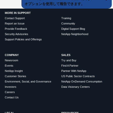
オプションを使用して報告できます。
MORE IN SUPPORT
Contact Support
Training
Report an Issue
Community
Provide Feedback
Digital Support Blog
Security Advisories
NetApp Neighborhood
Support Policies and Offerings
COMPANY
SALES
Newsroom
Try and Buy
Events
Find A Partner
NetApp Insight
Partner With NetApp
Customer Stories
US Public Sector Contracts
Environment, Social, and Governance
NetApp OnDemand Consumption
Investors
Data Visionary Centers
Careers
Contact Us
LEGAL
RESOURCES