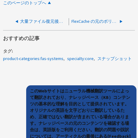
このページのトップへ
大量ファイル復元後の進行中のクローン スプリットが原因で Snapshot 作成がブロックされる
FlexCache の元のボリュームで Snapshot の作成がランダムに失敗する
おすすめの記事
タグ
product-categories:fas-systems
specialty:core
スナップショット
このWebサイトはニューラル機械翻訳ツールによっ
て翻訳されており、ナレッジベース（KB）コンテン
ツの基本的な理解を目的として提供されています。
オリジナルの英語を文字どおりに翻訳しているた
め、正確ではない翻訳が含まれている場合がありま
す。ナレッジベースの元のコンテンツを確認する場
合は、英語版をご利用ください。翻訳の問題や誤訳
については、アーティクルの最後にある[Feedback]