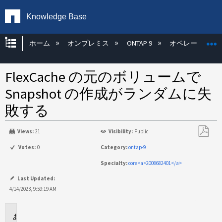
Knowledge Base
グローバル階層を展開/折りたたむ
ホーム
オンプレミス
ONTAP 9
オペレーティン
FlexCache の元のボリュームで
Snapshot の作成がランダムに失
敗する
Views:
21
Visibility:
Public
PDF
Votes:
0
Category:
ontap-9
と
Specialty:
core<a>2008682401</a>
し
て
Last Updated:
保
4/14/2023, 9:59:19 AM
存
環