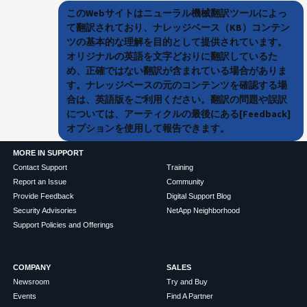
このWebサイトはニューラル機械翻訳ツールによっ
て翻訳されており、ナレッジベース（KB）コンテン
ツの基本的な理解を目的として提供されています。
オリジナルの英語を文字どおりに翻訳しているた
め、正確ではない翻訳が含まれている場合がありま
す。ナレッジベースの元のコンテンツを確認する場
合は、英語版をご利用ください。翻訳の問題や誤訳
については、アーティクルの最後にある[Feedback]
オプションを使用して報告できます。
MORE IN SUPPORT
Contact Support
Training
Report an Issue
Community
Provide Feedback
Digital Support Blog
Security Advisories
NetApp Neighborhood
Support Policies and Offerings
COMPANY
SALES
Newsroom
Try and Buy
Events
Find A Partner