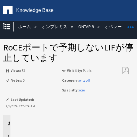
Knowledge Base
グローバル階層を展開/折りたたむ
ホーム
オンプレミス
ONTAP 9
オペレーティン
RoCEポートで予期しないLIFが停
止しています
Views:
33
Visibility:
Public
PDF
Votes:
0
Category:
ontap-9
と
Specialty:
core
し
て
Last Updated:
保
4/9/2024, 12:53:56 AM
存
環
境
問