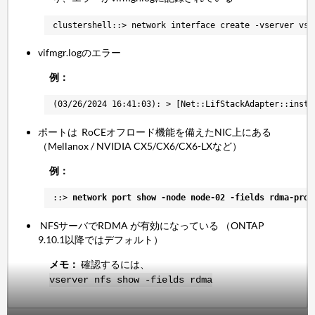
clustershell::> network interface create -vserver vs0
vifmgr.logのエラー
例：
(03/26/2024 16:41:03): > [Net::LifStackAdapter::insta
ポートは RoCEオフロード機能を備えたNIC上にある
（Mellanox / NVIDIA CX5/CX6/CX6-LXなど）
例：
::> 
network port show -node node-02 -fields rdma-prot
NFSサーバでRDMA が有効になっている （ONTAP
9.10.1以降ではデフォルト）
メモ：
確認するには、
vserver nfs show -fields rdma