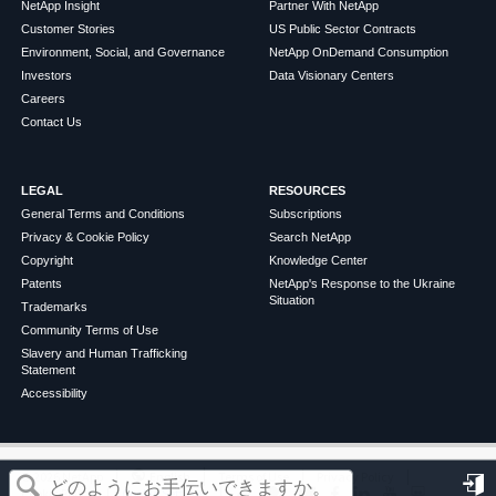
NetApp Insight
Partner With NetApp
Customer Stories
US Public Sector Contracts
Environment, Social, and Governance
NetApp OnDemand Consumption
Investors
Data Visionary Centers
Careers
Contact Us
LEGAL
RESOURCES
General Terms and Conditions
Subscriptions
Privacy & Cookie Policy
Search NetApp
Copyright
Knowledge Center
Patents
NetApp's Response to the Ukraine
Situation
Trademarks
Community Terms of Use
Slavery and Human Trafficking
Statement
Accessibility
この記事は役に立ちましたか？
©
2026
NetApp
English
Terms of Use
Privacy Policy
Cookie Policy
Cookie Settings