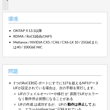
題
環境
ONTAP 9.13.1以降
RDMA / RoCE経由のNFS
Mellanox / NVIDIA CX5 / CX6 / CX6-LX 10 / 25GbEまた
は40 / 100GbE NIC
問題
1つのRoCE対応 ポートにすでに127を超えるNFSデータ
LIFが設定されている場合は、次の手順を実行します。
LIFのフェイルオーバーや移行 が
原因でLIFがエラー
なく動作停止状態になることがある
LIFの作成 は成功するが、 LIFの
動作は停止して
お
り、エラーがvifmgr.logに記録されている