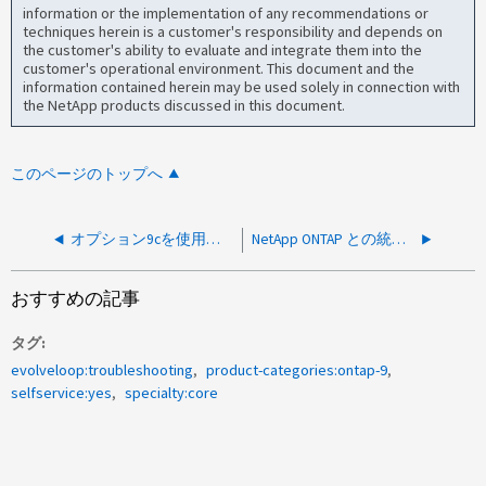
information or the implementation of any recommendations or
techniques herein is a customer's responsibility and depends on
the customer's ability to evaluate and integrate them into the
customer's operational environment. This document and the
information contained herein may be used solely in connection with
the NetApp products discussed in this document.
このページのトップへ
オプション9cを使用してクラスタを初期化する際に、不要なディスクが選択される
NetApp ONTAP との統合時に Veeam Snapshot View で予期しない VM が表示される
おすすめの記事
タグ
evolveloop:troubleshooting
product-categories:ontap-9
selfservice:yes
specialty:core