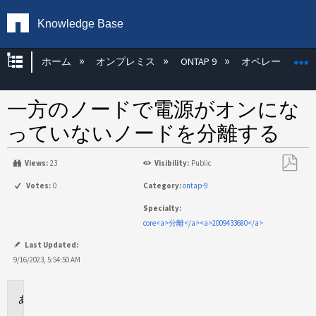
Knowledge Base
グローバル階層を展開/折りたたむ
ホーム
オンプレミス
ONTAP 9
オペレーティン
一方のノードで電源がオンにな
っていないノードを分離する
Views:
23
Visibility:
Public
PDF
Votes:
0
Category:
ontap-9
と
Specialty:
し
core<a>分離</a><a>2009433680</a>
て
保
Last Updated:
存
9/16/2023, 5:54:50 AM
環
境