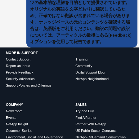
ツの基本的な理解を目的として提供されています。
オリジナルの英語を文字どおりに翻訳しているた
め、正確ではない翻訳が含まれている場合がありま
す。ナレッジベースの元のコンテンツを確認する場
合は、英語版をご利用ください。翻訳の問題や誤訳
については、アーティクルの最後にある[Feedback]
オプションを使用して報告できます。
MORE IN SUPPORT
Contact Support
Training
Report an Issue
Community
Provide Feedback
Digital Support Blog
Security Advisories
NetApp Neighborhood
Support Policies and Offerings
COMPANY
SALES
Newsroom
Try and Buy
Events
Find A Partner
NetApp Insight
Partner With NetApp
Customer Stories
US Public Sector Contracts
Environment, Social, and Governance
NetApp OnDemand Consumption