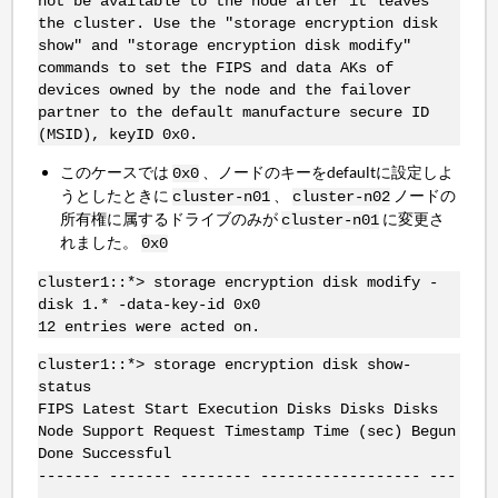
not be available to the node after it leaves
the cluster. Use the "storage encryption disk
show" and "storage encryption disk modify"
commands to set the FIPS and data AKs of
devices owned by the node and the failover
partner to the default manufacture secure ID
(MSID), keyID 0x0.
このケースでは
、ノードのキーをdefaultに設定しよ
0x0
うとしたときに
、
ノードの
cluster-n01
cluster-n02
所有権に属するドライブのみが
に変更さ
cluster-n01
れました。
0x0
cluster1::*> storage encryption disk modify -
disk 1.* -data-key-id 0x0
12 entries were acted on.
cluster1::*> storage encryption disk show-
status
FIPS Latest Start Execution Disks Disks Disks
Node Support Request Timestamp Time (sec) Begun
Done Successful
------- ------- -------- ------------------ ---