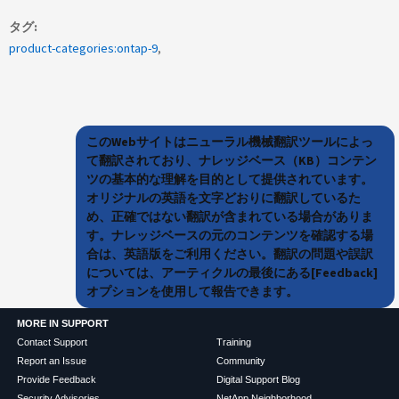
タグ
product-categories:ontap-9
このWebサイトはニューラル機械翻訳ツールによっ
て翻訳されており、ナレッジベース（KB）コンテン
ツの基本的な理解を目的として提供されています。
オリジナルの英語を文字どおりに翻訳しているた
め、正確ではない翻訳が含まれている場合がありま
す。ナレッジベースの元のコンテンツを確認する場
合は、英語版をご利用ください。翻訳の問題や誤訳
については、アーティクルの最後にある[Feedback]
オプションを使用して報告できます。
MORE IN SUPPORT
Contact Support
Training
Report an Issue
Community
Provide Feedback
Digital Support Blog
Security Advisories
NetApp Neighborhood