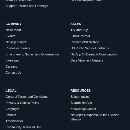
Support Policies and Offerings
COMPANY
SALES
Newsroom
Try and Buy
Events
Find A Partner
NetApp Insight
Partner With NetApp
Customer Stories
US Public Sector Contracts
Environment, Social, and Governance
NetApp OnDemand Consumption
Investors
Data Visionary Centers
Careers
Contact Us
LEGAL
RESOURCES
General Terms and Conditions
Subscriptions
Privacy & Cookie Policy
Search NetApp
Copyright
Knowledge Center
Patents
NetApp's Response to the Ukraine
Situation
Trademarks
Community Terms of Use