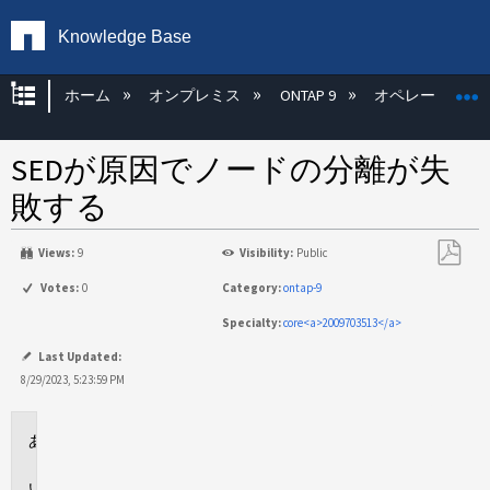
Knowledge Base
グローバル階層を展開/折りたたむ
ホーム
オンプレミス
ONTAP 9
オペレーティン
SEDが原因でノードの分離が失
敗する
Views:
9
Visibility:
Public
PDF
Votes:
0
Category:
ontap-9
と
Specialty:
core<a>2009703513</a>
し
て
Last Updated:
保
8/29/2023, 5:23:59 PM
存
環
境
問