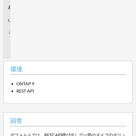
環
境
回
答
追
加
情
報
環境
ONTAP 9
REST API
回答
デフォルトでは、REST API呼び出しで一部のタイプのボリュ