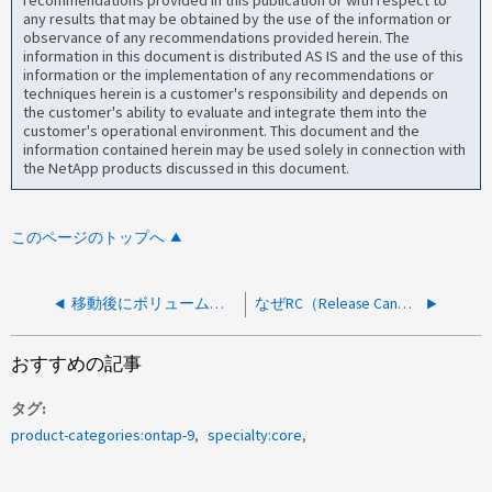
recommendations provided in this publication or with respect to
any results that may be obtained by the use of the information or
observance of any recommendations provided herein. The
information in this document is distributed AS IS and the use of this
information or the implementation of any recommendations or
techniques herein is a customer's responsibility and depends on
the customer's ability to evaluate and integrate them into the
customer's operational environment. This document and the
information contained herein may be used solely in connection with
the NetApp products discussed in this document.
このページのトップへ
移動後にボリューム名の末尾に（1）が付加されるのはなぜですか。
なぜRC（Release Candidate）版ではなくGA（General Availability）版を選ぶのか
おすすめの記事
タグ
product-categories:ontap-9
specialty:core