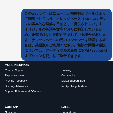
このWebサイトはニューラル機械翻訳ツールによっ
て翻訳されており、ナレッジベース（KB）コンテン
ツの基本的な理解を目的として提供されています。
オリジナルの英語を文字どおりに翻訳しているた
め、正確ではない翻訳が含まれている場合がありま
す。ナレッジベースの元のコンテンツを確認する場
合は、英語版をご利用ください。翻訳の問題や誤訳
については、アーティクルの最後にある[Feedback]
オプションを使用して報告できます。
MORE IN SUPPORT
Contact Support
Training
Report an Issue
Community
Provide Feedback
Digital Support Blog
Security Advisories
NetApp Neighborhood
Support Policies and Offerings
COMPANY
SALES
Newsroom
Try and Buy