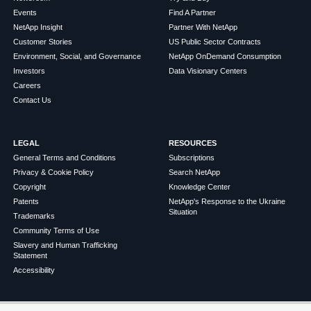
Events
Find A Partner
NetApp Insight
Partner With NetApp
Customer Stories
US Public Sector Contracts
Environment, Social, and Governance
NetApp OnDemand Consumption
Investors
Data Visionary Centers
Careers
Contact Us
LEGAL
RESOURCES
General Terms and Conditions
Subscriptions
Privacy & Cookie Policy
Search NetApp
Copyright
Knowledge Center
Patents
NetApp's Response to the Ukraine
Situation
Trademarks
Community Terms of Use
Slavery and Human Trafficking
Statement
Accessibility