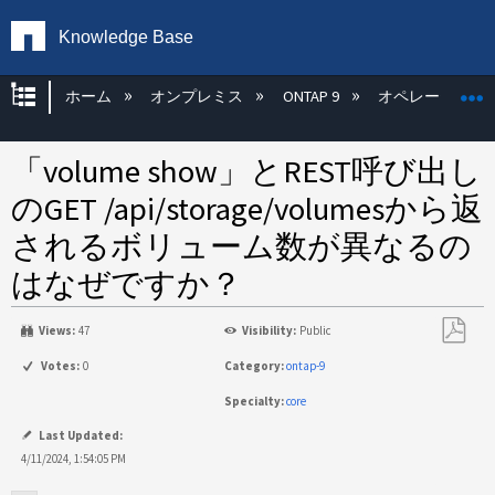
Knowledge Base
グローバル階層を展開/折りたたむ
ホーム
オンプレミス
ONTAP 9
オペレーティン
「volume show」とREST呼び出し
のGET /api/storage/volumesから返
されるボリューム数が異なるの
はなぜですか？
Views:
47
Visibility:
Public
PDF
Votes:
0
Category:
ontap-9
と
Specialty:
core
し
て
Last Updated:
保
4/11/2024, 1:54:05 PM
存