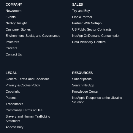
COMPANY
SALES
Newsroom
Try and Buy
Events
Find A Partner
NetApp Insight
Partner With NetApp
Customer Stories
US Public Sector Contracts
Environment, Social, and Governance
NetApp OnDemand Consumption
Investors
Data Visionary Centers
Careers
Contact Us
LEGAL
RESOURCES
General Terms and Conditions
Subscriptions
Privacy & Cookie Policy
Search NetApp
Copyright
Knowledge Center
Patents
NetApp's Response to the Ukraine
Situation
Trademarks
Community Terms of Use
Slavery and Human Trafficking
Statement
Accessibility