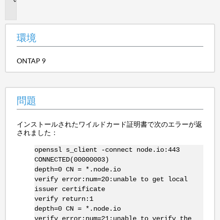
題
環境
ONTAP 9
問題
インストールされたワイルドカード証明書で次のエラーが返
されました：
openssl s_client -connect node.io:443
CONNECTED(00000003)
depth=0 CN = *.node.io
verify error:num=20:unable to get local
issuer certificate
verify return:1
depth=0 CN = *.node.io
verify error:num=21:unable to verify the