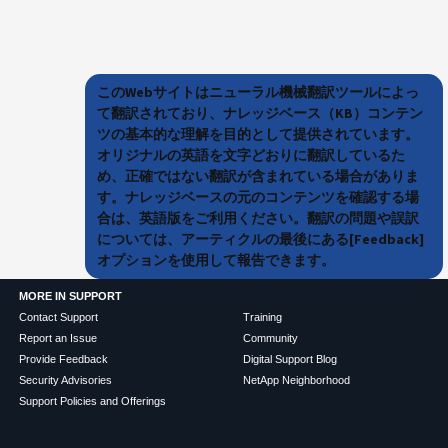
このWebサイトはニューラル機械翻訳ツールによっ
て翻訳されており、ナレッジベース（KB）コンテン
ツの基本的な理解を目的として提供されています。
オリジナルの英語を文字どおりに翻訳しているた
め、正確ではない翻訳が含まれている場合がありま
す。ナレッジベースの元のコンテンツを確認する場
合は、英語版をご利用ください。翻訳の問題や誤訳
については、アーティクルの最後にある[Feedback]
オプションを使用して報告できます。
MORE IN SUPPORT
Contact Support
Training
Report an Issue
Community
Provide Feedback
Digital Support Blog
Security Advisories
NetApp Neighborhood
Support Policies and Offerings