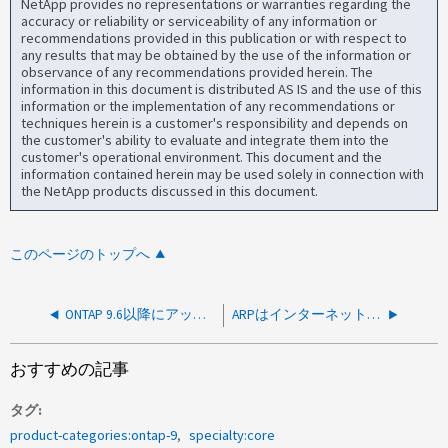
NetApp provides no representations or warranties regarding the
accuracy or reliability or serviceability of any information or
recommendations provided in this publication or with respect to
any results that may be obtained by the use of the information or
observance of any recommendations provided herein. The
information in this document is distributed AS IS and the use of this
information or the implementation of any recommendations or
techniques herein is a customer's responsibility and depends on
the customer's ability to evaluate and integrate them into the
customer's operational environment. This document and the
information contained herein may be used solely in connection with
the NetApp products discussed in this document.
このページのトップへ
ONTAP 9.6以降にアップグレードすると、「サービスポリシー」の名前が変わるのはなぜですか？
ARPはインターネットのない制限された環境で期待どおりに機能するか
おすすめの記事
タグ
product-categories:ontap-9
specialty:core