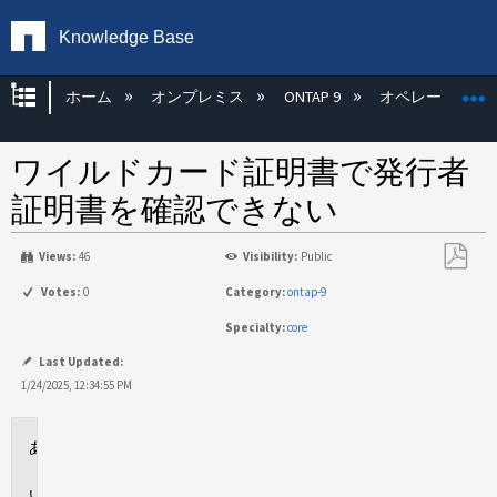
Knowledge Base
グローバル階層を展開/折りたたむ
ホーム
オンプレミス
ONTAP 9
オペレーティン
ワイルドカード証明書で発行者
証明書を確認できない
Views:
46
Visibility:
Public
PDF
Votes:
0
Category:
ontap-9
と
Specialty:
core
し
て
Last Updated:
保
1/24/2025, 12:34:55 PM
存
環
境
問