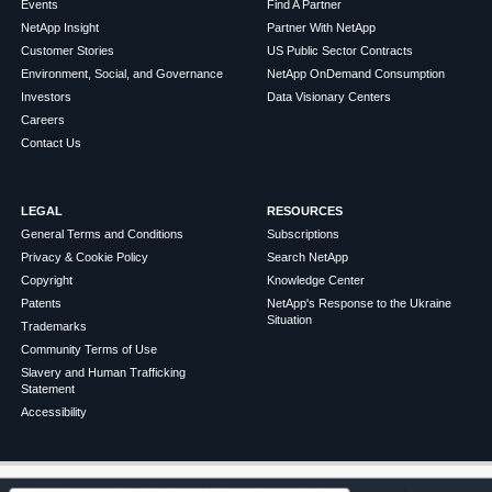
Events
Find A Partner
NetApp Insight
Partner With NetApp
Customer Stories
US Public Sector Contracts
Environment, Social, and Governance
NetApp OnDemand Consumption
Investors
Data Visionary Centers
Careers
Contact Us
LEGAL
RESOURCES
General Terms and Conditions
Subscriptions
Privacy & Cookie Policy
Search NetApp
Copyright
Knowledge Center
Patents
NetApp's Response to the Ukraine
Situation
Trademarks
Community Terms of Use
Slavery and Human Trafficking
Statement
Accessibility