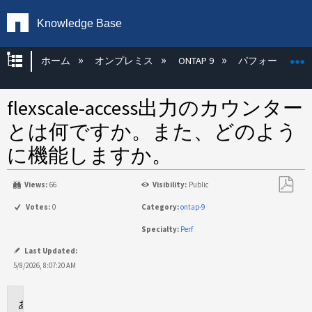
Knowledge Base
グローバル階層を展開/折りたたむ
ホーム
オンプレミス
ONTAP 9
パフォーマンス
flexscale-access出力のカウンター
とは何ですか。また、どのよう
に機能しますか。
Views:
66
Visibility:
Public
PDF
Votes:
0
Category:
ontap-9
と
Specialty:
Perf
し
て
Last Updated:
保
5/8/2026, 8:07:20 AM
存
環