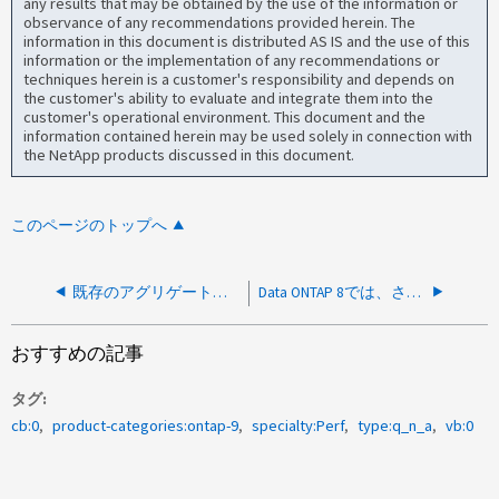
any results that may be obtained by the use of the information or
observance of any recommendations provided herein. The
information in this document is distributed AS IS and the use of this
information or the implementation of any recommendations or
techniques herein is a customer's responsibility and depends on
the customer's ability to evaluate and integrate them into the
customer's operational environment. This document and the
information contained herein may be used solely in connection with
the NetApp products discussed in this document.
このページのトップへ
既存のアグリゲートにディスクを追加する際のベストプラクティスは何ですか？
Data ONTAP 8では、さまざまなコンシステンシポイントタイプとその測定方法を教えてください。
おすすめの記事
タグ
cb:0
product-categories:ontap-9
specialty:Perf
type:q_n_a
vb:0