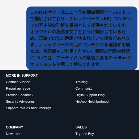
このWebサイトはニューラル機械翻訳ツールによっ
て翻訳されており、ナレッジベース（KB）コンテン
ツの基本的な理解を目的として提供されています。
オリジナルの英語を文字どおりに翻訳しているた
め、正確ではない翻訳が含まれている場合がありま
す。ナレッジベースの元のコンテンツを確認する場
合は、英語版をご利用ください。翻訳の問題や誤訳
については、アーティクルの最後にある[Feedback]
オプションを使用して報告できます。
MORE IN SUPPORT
Contact Support
Training
Report an Issue
Community
Provide Feedback
Digital Support Blog
Security Advisories
NetApp Neighborhood
Support Policies and Offerings
COMPANY
SALES
Newsroom
Try and Buy