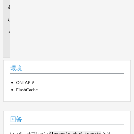
環
境
回
答
追
加
情
報
環境
ONTAP 9
FlashCache
回答
いいえ。オプション
とは