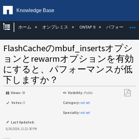
Knowledge Base
グローバル階層を展開/折りたたむ
ホーム
オンプレミス
ONTAP 9
パフォーマンス
FlashCacheのmbuf_insertsオプシ
ョンとrewarmオプションを有効
にすると、パフォーマンスが低
下しますか？
Views:
58
Visibility:
Public
PDF
Votes:
0
Category:
not set
と
Specialty:
not set
し
て
Last Updated:
保
6/26/2024, 11:22:30 PM
存