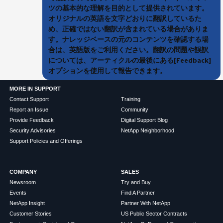
ツの基本的な理解を目的として提供されています。
オリジナルの英語を文字どおりに翻訳しているた
め、正確ではない翻訳が含まれている場合がありま
す。ナレッジベースの元のコンテンツを確認する場
合は、英語版をご利用ください。翻訳の問題や誤訳
については、アーティクルの最後にある[Feedback]
オプションを使用して報告できます。
MORE IN SUPPORT
Contact Support
Training
Report an Issue
Community
Provide Feedback
Digital Support Blog
Security Advisories
NetApp Neighborhood
Support Policies and Offerings
COMPANY
SALES
Newsroom
Try and Buy
Events
Find A Partner
NetApp Insight
Partner With NetApp
Customer Stories
US Public Sector Contracts