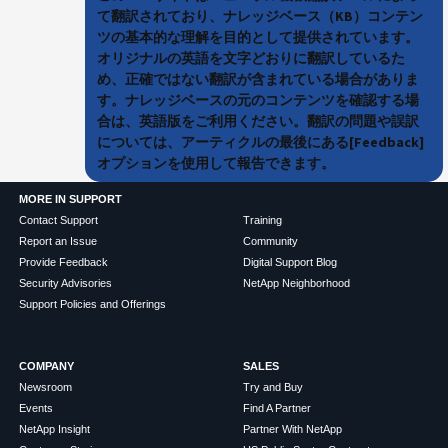
て翻訳されており、ナレッジベース（KB）コンテン
ツの基本的な理解を目的として提供されています。
オリジナルの英語を文字どおりに翻訳しているた
め、正確ではない翻訳が含まれている場合がありま
す。ナレッジベースの元のコンテンツを確認する場
合は、英語版をご利用ください。翻訳の問題や誤訳
については、アーティクルの最後にある[Feedback]
オプションを使用して報告できます。
MORE IN SUPPORT
Contact Support
Training
Report an Issue
Community
Provide Feedback
Digital Support Blog
Security Advisories
NetApp Neighborhood
Support Policies and Offerings
COMPANY
SALES
Newsroom
Try and Buy
Events
Find A Partner
NetApp Insight
Partner With NetApp