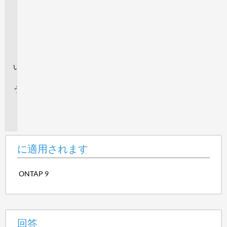
適
用
さ
れ
ま
す
回
答
追
加
情
報
に適用されます
ONTAP 9
回答