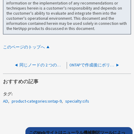
information or the implementation of any recommendations or
techniques herein is a customer's responsibility and depends on
the customer's ability to evaluate and integrate them into the
customer's operational environment. This document and the
information contained herein may be used solely in connection with
the NetApp products discussed in this document.
このページのトップへ
同じノードの 2 つの異なるポート/ifgrp に同じ VLAN を作成できますか?
ONTAPで作成後にボリュームの言語を変更できますか？
おすすめの記事
タグ
AD
product-categories:ontap-9
specialty:cifs
このWebサイトはニューラル機械翻訳ツールによっ