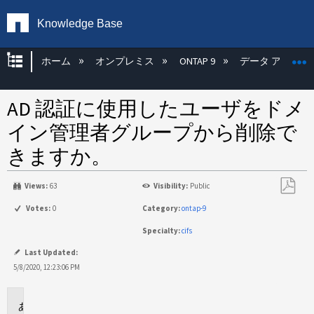
Knowledge Base
グローバル階層を展開/折りたたむ
ホーム
オンプレミス
ONTAP 9
データ アクセス
AD 認証に使用したユーザをドメ
イン管理者グループから削除で
きますか。
Views:
63
Visibility:
Public
PDF
Votes:
0
Category:
ontap-9
と
Specialty:
cifs
し
て
Last Updated:
保
5/8/2020, 12:23:06 PM
存
に