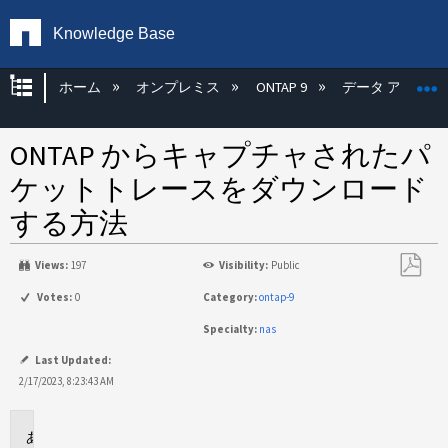
Knowledge Base
グローバル階層を展開/折りたたむ
ホーム
オンプレミス
ONTAP 9
データ アクセス
ONTAP からキャプチャされたパ
ケットトレースをダウンロード
する方法
Views:
197
Visibility:
Public
PDF
Votes:
0
Category:
ontap-9
と
Specialty:
nas
し
て
Last Updated:
保
2/17/2023, 8:23:43 AM
存
環