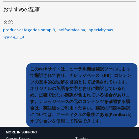
おすすめの記事
タグ
product-categories:ontap-9
selfservice:na
specialty:nas
type:q_n_a
このWebサイトはニューラル機械翻訳ツールによっ
て翻訳されており、ナレッジベース（KB）コンテン
ツの基本的な理解を目的として提供されています。
オリジナルの英語を文字どおりに翻訳しているた
め、正確ではない翻訳が含まれている場合がありま
す。ナレッジベースの元のコンテンツを確認する場
合は、英語版をご利用ください。翻訳の問題や誤訳
については、アーティクルの最後にある[Feedback]
オプションを使用して報告できます。
MORE IN SUPPORT
Contact Support
Training