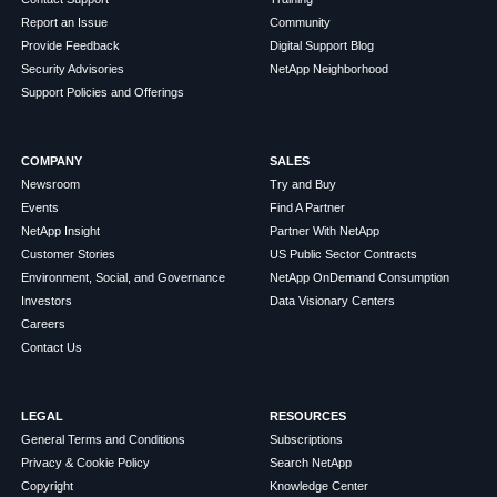
Report an Issue
Community
Provide Feedback
Digital Support Blog
Security Advisories
NetApp Neighborhood
Support Policies and Offerings
COMPANY
SALES
Newsroom
Try and Buy
Events
Find A Partner
NetApp Insight
Partner With NetApp
Customer Stories
US Public Sector Contracts
Environment, Social, and Governance
NetApp OnDemand Consumption
Investors
Data Visionary Centers
Careers
Contact Us
LEGAL
RESOURCES
General Terms and Conditions
Subscriptions
Privacy & Cookie Policy
Search NetApp
Copyright
Knowledge Center