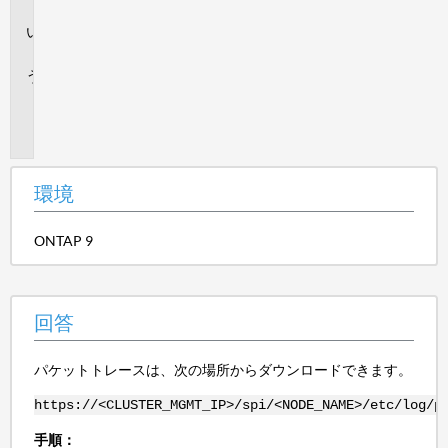
境
回
答
追
加
情
報
環境
ONTAP 9
回答
パケットトレースは、次の場所からダウンロードできます。
https://<CLUSTER_MGMT_IP>/spi/<NODE_NAME>/etc/log/p
手順：