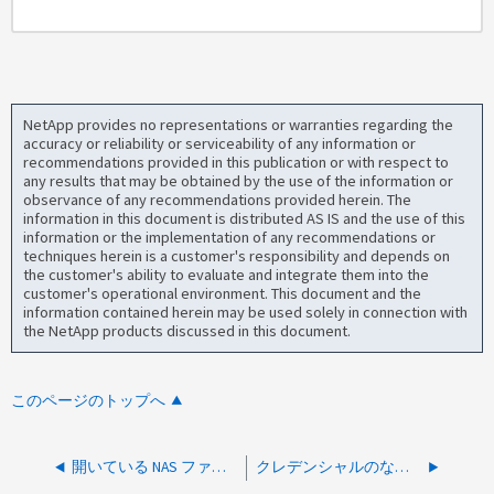
NetApp provides no representations or warranties regarding the
accuracy or reliability or serviceability of any information or
recommendations provided in this publication or with respect to
any results that may be obtained by the use of the information or
observance of any recommendations provided herein. The
information in this document is distributed AS IS and the use of this
information or the implementation of any recommendations or
techniques herein is a customer's responsibility and depends on
the customer's ability to evaluate and integrate them into the
customer's operational environment. This document and the
information contained herein may be used solely in connection with
the NetApp products discussed in this document.
このページのトップへ
開いている NAS ファイルに関する情報を表示する方法
クレデンシャルのない匿名ログインまたは信頼されていないドメインからのCIFS共有アクセスを有効にする方法