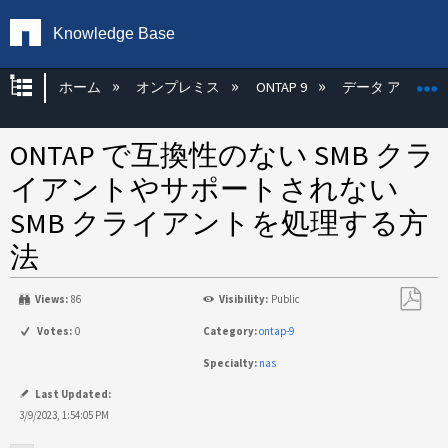
Knowledge Base
グローバル階層を展開/折りたたむ
ホーム
オンプレミス
ONTAP 9
データ アクセス
ONTAP で互換性のない SMB クラ
イアントやサポートされない
SMB クライアントを処理する方
法
Views:
86
Visibility:
Public
PDF
Votes:
0
Category:
ontap-9
と
Specialty:
nas
し
て
Last Updated:
保
3/9/2023, 1:54:05 PM
存