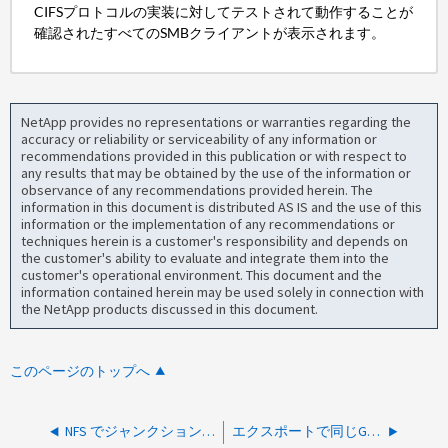
CIFSプロトコルの実装に対してテストされて動作することが
確認されたすべてのSMBクライアントが表示されます。
NetApp provides no representations or warranties regarding the
accuracy or reliability or serviceability of any information or
recommendations provided in this publication or with respect to
any results that may be obtained by the use of the information or
observance of any recommendations provided herein. The
information in this document is distributed AS IS and the use of this
information or the implementation of any recommendations or
techniques herein is a customer's responsibility and depends on
the customer's ability to evaluate and integrate them into the
customer's operational environment. This document and the
information contained herein may be used solely in connection with
the NetApp products discussed in this document.
このページのトップへ
NFS でジャンクションされたボリュームにクライアントからフルコントロールを付与し、 SVM のルートボリュームへのアクセス（読み取りアクセスも含まない）を禁止する方法
エクスポートで同じGIDとUIDを持つにはどうすればよいですか?