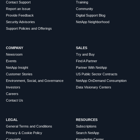
Contact Support
Training
Report an Issue
Community
Provide Feedback
Digital Support Blog
Security Advisories
NetApp Neighborhood
Support Policies and Offerings
COMPANY
SALES
Newsroom
Try and Buy
Events
Find A Partner
NetApp Insight
Partner With NetApp
Customer Stories
US Public Sector Contracts
Environment, Social, and Governance
NetApp OnDemand Consumption
Investors
Data Visionary Centers
Careers
Contact Us
LEGAL
RESOURCES
General Terms and Conditions
Subscriptions
Privacy & Cookie Policy
Search NetApp
Copyright
Knowledge Center