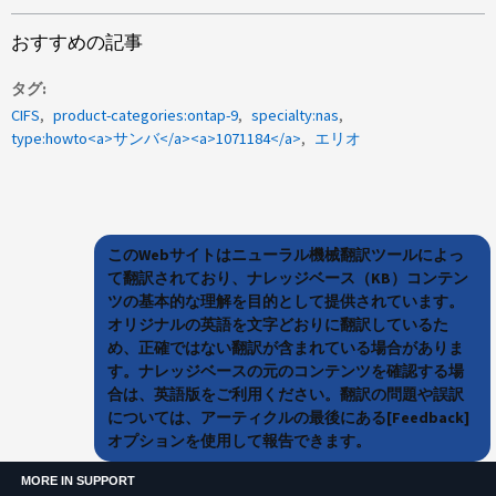
おすすめの記事
タグ
CIFS
product-categories:ontap-9
specialty:nas
type:howto<a>サンバ</a><a>1071184</a>
エリオ
このWebサイトはニューラル機械翻訳ツールによっ
て翻訳されており、ナレッジベース（KB）コンテン
ツの基本的な理解を目的として提供されています。
オリジナルの英語を文字どおりに翻訳しているた
め、正確ではない翻訳が含まれている場合がありま
す。ナレッジベースの元のコンテンツを確認する場
合は、英語版をご利用ください。翻訳の問題や誤訳
については、アーティクルの最後にある[Feedback]
オプションを使用して報告できます。
MORE IN SUPPORT