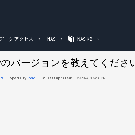
む
データ アクセス
NAS
NAS KB
NTAPのバージョンを教えてくださ
-9
Specialty:
core
Last Updated:
11/5/2024, 8:34:33 PM