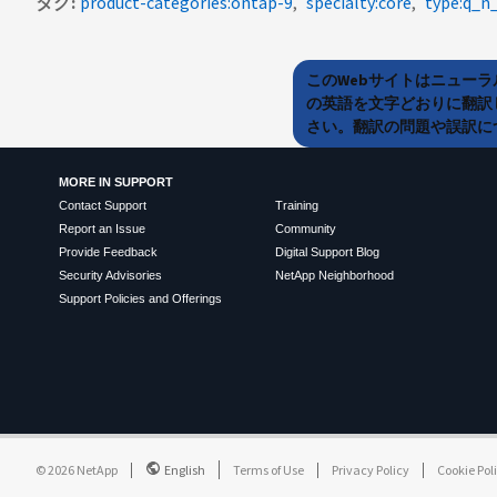
タグ
product-categories:ontap-9
specialty:core
type:q_n
このWebサイトはニュー
の英語を文字どおりに翻訳
さい。翻訳の問題や誤訳につ
MORE IN SUPPORT
Contact Support
Training
Report an Issue
Community
Provide Feedback
Digital Support Blog
Security Advisories
NetApp Neighborhood
Support Policies and Offerings
©
2026
NetApp
English
Terms of Use
Privacy Policy
Cookie Pol