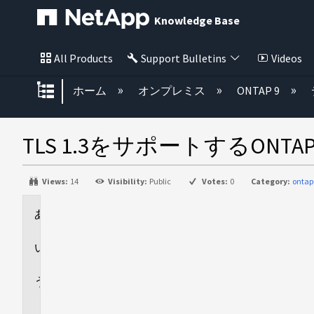
Knowledge Base
All Products
Support Bulletins
Videos
グローバル階層を展開/折りたた
ホーム
オンプレミス
ONTAP 9
TLS 1.3をサポートするO
Views:
14
Visibility:
Public
Votes:
0
Category:
ontap
環
境
回
答
追
加
情