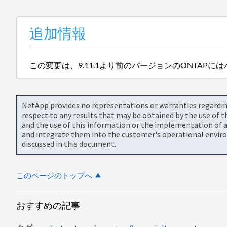
追加情報
この変更は、9.11.1より前のバージョンのONTAP
NetApp provides no representations or warranties regarding 
respect to any results that may be obtained by the use of 
and the use of this information or the implementation of a
and integrate them into the customer's operational envir
discussed in this document.
このページのトップへ
おすすめの記事