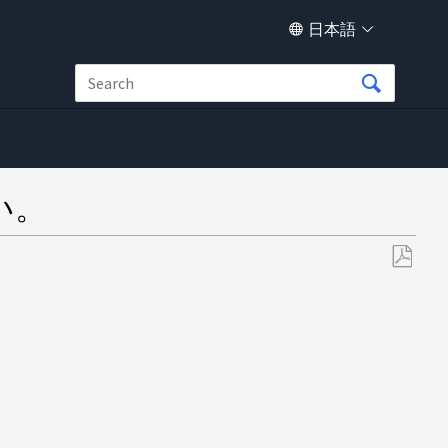
日本語
い。
PDF
と
し
て
保
存