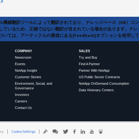
_a
ラル機械翻訳ツールによって翻訳されており、ナレッジベース（KB）コ
しているため、正確ではない翻訳が含まれている場合があります。ナレ
いては、アーティクルの最後にある[Feedback]オプションを使用し
COMPANY
SALES
Newsroom
Try and Buy
Events
Find A Partner
NetApp Insight
Partner With NetApp
Customer Stories
US Public Sector Contracts
Environment, Social, and
NetApp OnDemand Consumption
Governance
Data Visionary Centers
Investors
Careers
Contact Us
icy
Cookie Settings