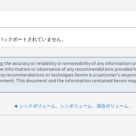
にはバックポートされていません。
the accuracy or reliability or serviceability of any information 
the information or observance of any recommendations provided he
ny recommendations or techniques herein is a customer's responsi
onment. This document and the information contained herein may 
シックボリューム、シンボリューム、混合ボリュームの場合、`NETAPP-MIB::df64UsedKBytes.dfType` によって返される値は何か