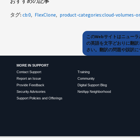
おすすめの記事
タグ
cb:0
FlexClone
product-categories:cloud-volumes-o
このWebサイトはニュー
の英語を文字どおりに翻訳
さい。翻訳の問題や誤訳につ
MORE IN SUPPORT
Contact Support
Training
Report an Issue
Community
Provide Feedback
Digital Support Blog
Security Advisories
NetApp Neighborhood
Support Policies and Offerings