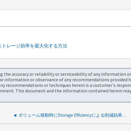
ステムでストレージ効率を最大化する方法
the accuracy or reliability or serviceability of any information 
the information or observance of any recommendations provided he
ny recommendations or techniques herein is a customer's responsi
onment. This document and the information contained herein may 
ボリューム移動時にStorage Efficiencyによる削減効果が維持されるかどうか