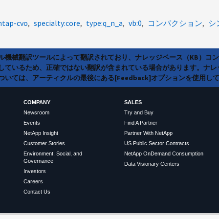
ntap-cvo
specialty:core
type:q_n_a
vb:0
コンパクション
シ
ラル機械翻訳ツールによって翻訳されており、ナレッジベース（KB）コ
しているため、正確ではない翻訳が含まれている場合があります。ナレ
いては、アーティクルの最後にある[Feedback]オプションを使用し
COMPANY
SALES
Newsroom
Try and Buy
Events
Find A Partner
NetApp Insight
Partner With NetApp
Customer Stories
US Public Sector Contracts
Environment, Social, and
NetApp OnDemand Consumption
Governance
Data Visionary Centers
Investors
Careers
Contact Us