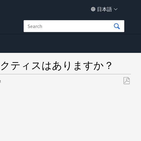
日本語
ストプラクティスはありますか？
M
PDF
と
し
て
保
存