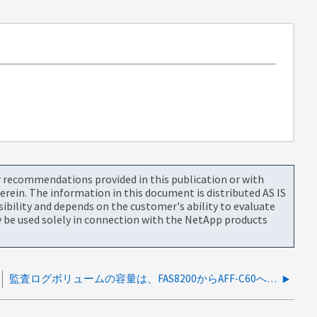
or recommendations provided in this publication or with
rein. The information in this document is distributed AS IS
bility and depends on the customer's ability to evaluate
be used solely in connection with the NetApp products
監査ログボリュームの容量は、FAS8200からAFF-C60への移行後に増加します