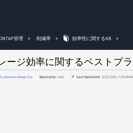
む
ONTAP管理
削減率
効率性に関するKB
TAP のストレージ効率に関するベ
d-volumes-ontap-cvo
Specialty:
core
Last Updated:
5/12/2026, 7:35:38 A