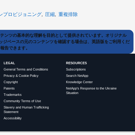
ンプロビジョニング
圧縮
重複排除
ンテンツの基本的な理解を目的として提供されています。オリジナル
ッジベースの元のコンテンツを確認する場合は、英語版をご利用くだ
て報告できます。
LEGAL
RESOURCES
General Terms and Conditions
Subscriptions
Privacy & Cookie Policy
Search NetApp
Copyright
Knowledge Center
Patents
NetApp's Response to the Ukraine
Situation
Trademarks
Community Terms of Use
Slavery and Human Trafficking
Statement
Accessibility