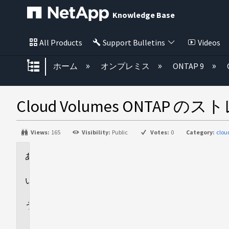
Knowledge Base
All Products
Support Bulletins
Videos
グローバル階層を展開/折りたた
ホーム
オンプレミス
ONTAP 9
Cloud Volumes ON
Views:
165
Visibility:
Public
Votes:
0
Category:
clou
環
境
回
答
追
加
情