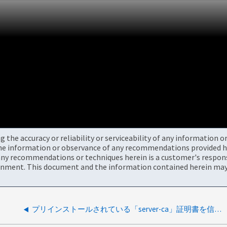
the accuracy or reliability or serviceability of any information 
the information or observance of any recommendations provided he
ny recommendations or techniques herein is a customer's responsi
onment. This document and the information contained herein may 
プリインストールされている「server-ca」証明書を信頼ストアから削除できません