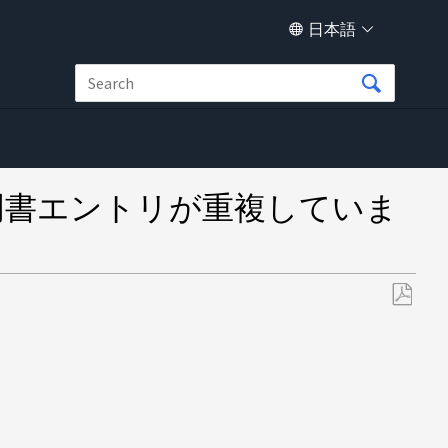
日本語
明書エントリが重複していま
PDF
と
し
て
保
存