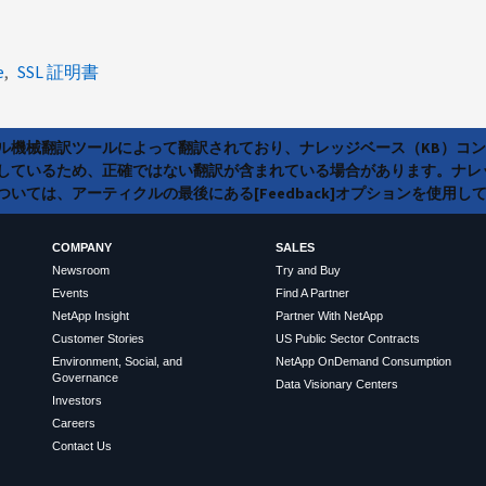
e
SSL 証明書
ラル機械翻訳ツールによって翻訳されており、ナレッジベース（KB）コ
しているため、正確ではない翻訳が含まれている場合があります。ナレ
いては、アーティクルの最後にある[Feedback]オプションを使用し
COMPANY
SALES
Newsroom
Try and Buy
Events
Find A Partner
NetApp Insight
Partner With NetApp
Customer Stories
US Public Sector Contracts
Environment, Social, and
NetApp OnDemand Consumption
Governance
Data Visionary Centers
Investors
Careers
Contact Us