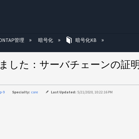
む
ONTAP管理
暗号化
暗号化KB
しました：サーバチェーンの証
p-9
Specialty:
core
Last Updated:
5/21/2020, 10:22:16 PM