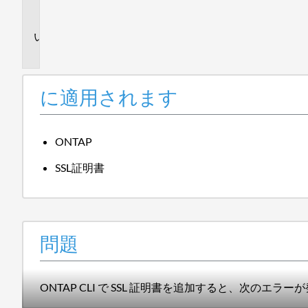
ま
す
問
題
に適用されます
ONTAP
SSL証明書
問題
ONTAP CLI で SSL 証明書を追加すると、次のエラ