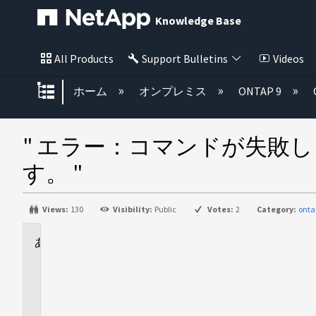
Knowledge Base
All Products
Support Bulletins
Videos
グローバル階層を展開/折りたた
ホーム
オンプレミス
ONTAP 9
" エラー：コマンドが失敗
す。 "
Views:
130
Visibility:
Public
Votes:
2
Category:
onta
に
適
用
さ
れ