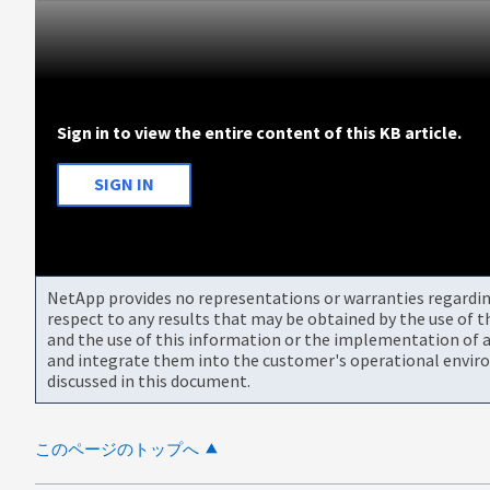
Sign in to view the entire content of this KB article.
SIGN IN
NetApp provides no representations or warranties regarding 
respect to any results that may be obtained by the use of 
and the use of this information or the implementation of a
and integrate them into the customer's operational envir
discussed in this document.
このページのトップへ