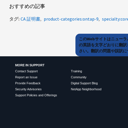
おすすめの記事
タグ
CA 証明書
product-categories:ontap-9
specialty:cor
このWebサイトはニュー
の英語を文字どおりに翻訳
さい。翻訳の問題や誤訳につ
MORE IN SUPPORT
Contact Support
Training
Report an Issue
Community
Provide Feedback
Digital Support Blog
Security Advisories
NetApp Neighborhood
Support Policies and Offerings