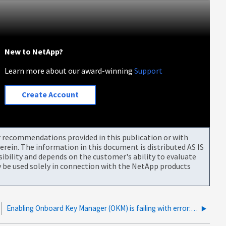
New to NetApp?
Learn more about our award-winning
Support
Create Account
or recommendations provided in this publication or with
rein. The information in this document is distributed AS IS
bility and depends on the customer's ability to evaluate
be used solely in connection with the NetApp products
Enabling Onboard Key Manager (OKM) is failing with error: "Error: command failed: Multitenant key management requires an effective cluster version of 9.6.0 or later."