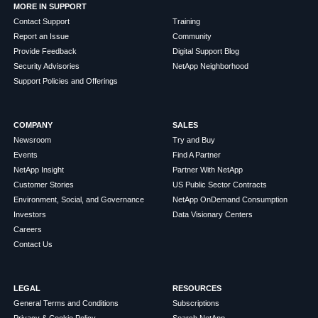
MORE IN SUPPORT
Contact Support
Training
Report an Issue
Community
Provide Feedback
Digital Support Blog
Security Advisories
NetApp Neighborhood
Support Policies and Offerings
COMPANY
SALES
Newsroom
Try and Buy
Events
Find A Partner
NetApp Insight
Partner With NetApp
Customer Stories
US Public Sector Contracts
Environment, Social, and Governance
NetApp OnDemand Consumption
Investors
Data Visionary Centers
Careers
Contact Us
LEGAL
RESOURCES
General Terms and Conditions
Subscriptions
Privacy & Cookie Policy
Search NetApp