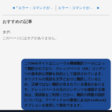
" エラー：コマンドが失敗しました：サーバチェーンの証明書エントリが重複しています。 "
エラー：コマンドが失敗しました：「 x.x.x.x 」のキーサーバには、現在使用中では使用できないボリューム暗号化キーが格納されています
おすすめの記事
タグ
このページにはタグがありません。
このWebサイトはニューラル機械翻訳ツールによっ
て翻訳されており、ナレッジベース（KB）コンテン
ツの基本的な理解を目的として提供されています。
オリジナルの英語を文字どおりに翻訳しているた
め、正確ではない翻訳が含まれている場合がありま
す。ナレッジベースの元のコンテンツを確認する場
合は、英語版をご利用ください。翻訳の問題や誤訳
については、アーティクルの最後にある[Feedback]
オプションを使用して報告できます。