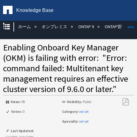
Knowledge Base
グローバル階層を展開/折りたたむ
ホーム
オンプレミス
ONTAP 9
ONTAP管理
Enabling Onboard Key Manager
(OKM) is failing with error: "Error:
command failed: Multitenant key
management requires an effective
cluster version of 9.6.0 or later."
Views:
99
Visibility:
Public
PDF
Votes:
0
Category:
not set
と
Specialty:
not set
し
て
Last Updated: