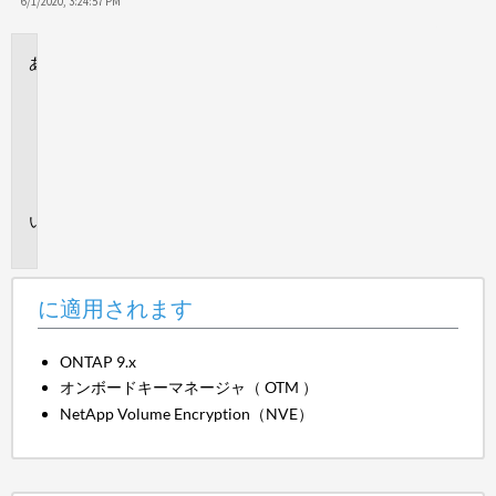
保
6/1/2020, 3:24:57 PM
存
に
適
用
さ
れ
ま
す
問
題
に適用されます
ONTAP 9.x
オンボードキーマネージャ（ OTM ）
NetApp Volume Encryption（NVE）