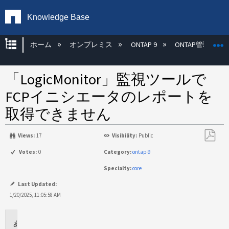
Knowledge Base
グローバル階層を展開/折りたたむ
ホーム
オンプレミス
ONTAP 9
ONTAP管理
「LogicMonitor」監視ツールで
FCPイニシエータのレポートを
取得できません
Views:
17
Visibility:
Public
PDF
Votes:
0
Category:
ontap-9
と
Specialty:
core
し
て
Last Updated:
保
1/20/2025, 11:05:58 AM
存
環