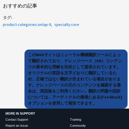
おすすめの記事
タグ
product-categories:ontap-9
specialty:core
このWebサイトはニューラル機械翻訳ツールによっ
て翻訳されており、ナレッジベース（KB）コンテン
ツの基本的な理解を目的として提供されています。
オリジナルの英語を文字どおりに翻訳しているた
め、正確ではない翻訳が含まれている場合がありま
す。ナレッジベースの元のコンテンツを確認する場
合は、英語版をご利用ください。翻訳の問題や誤訳
については、アーティクルの最後にある[Feedback]
オプションを使用して報告できます。
MORE IN SUPPORT
Contact Support
Training
Report an Issue
Community