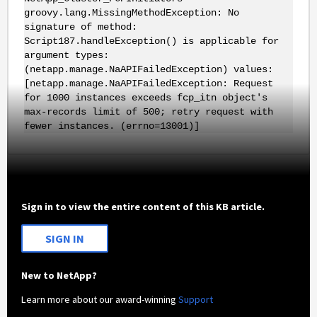
groovy.lang.MissingMethodException: No
signature of method:
Script187.handleException() is applicable for
argument types:
(netapp.manage.NaAPIFailedException) values:
[netapp.manage.NaAPIFailedException: Request
for 1000 instances exceeds fcp_itn object's
max-records limit of 500; retry request with
fewer instances. (errno=13001)]
Sign in to view the entire content of this KB article.
SIGN IN
New to NetApp?
Learn more about our award-winning
Support