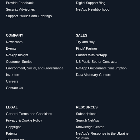
Provide Feedback
Digital Support Blog
Security Advisories
NetApp Neighborhood
Support Policies and Offerings
COMPANY
SALES
Newsroom
Try and Buy
Events
Find A Partner
NetApp Insight
Partner With NetApp
Customer Stories
US Public Sector Contracts
Environment, Social, and Governance
NetApp OnDemand Consumption
Investors
Data Visionary Centers
Careers
Contact Us
LEGAL
RESOURCES
General Terms and Conditions
Subscriptions
Privacy & Cookie Policy
Search NetApp
Copyright
Knowledge Center
Patents
NetApp's Response to the Ukraine
Situation