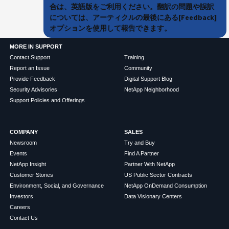
合は、英語版をご利用ください。翻訳の問題や誤訳
については、アーティクルの最後にある[Feedback]
オプションを使用して報告できます。
MORE IN SUPPORT
Contact Support
Training
Report an Issue
Community
Provide Feedback
Digital Support Blog
Security Advisories
NetApp Neighborhood
Support Policies and Offerings
COMPANY
SALES
Newsroom
Try and Buy
Events
Find A Partner
NetApp Insight
Partner With NetApp
Customer Stories
US Public Sector Contracts
Environment, Social, and Governance
NetApp OnDemand Consumption
Investors
Data Visionary Centers
Careers
Contact Us