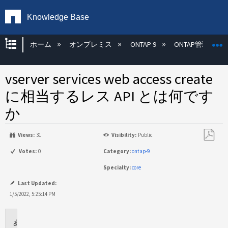
Knowledge Base
グローバル階層を展開/折りたたむ
ホーム
オンプレミス
ONTAP 9
ONTAP管理
vserver services web access create
に相当するレス API とは何です
か
Views:
31
Visibility:
Public
PDF
Votes:
0
Category:
ontap-9
と
Specialty:
core
し
て
Last Updated:
保
1/5/2022, 5:25:14 PM
存
環