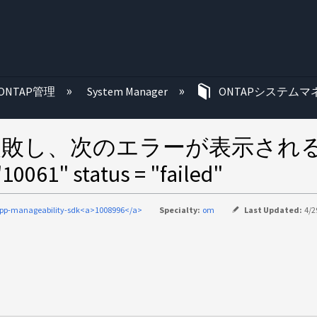
む
ONTAP管理
System Manager
ONTAPシステムマ
エリーが失敗し、次のエラーが表示
61" status = "failed"
pp-manageability-sdk<a>1008996</a>
Specialty:
om
Last Updated:
4/2