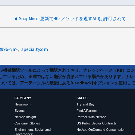
SnapMirror更新で405メソッドを返すAPIは許可されていません
8996</a>
specialty:om
ラル機械翻訳ツールによって翻訳されており、ナレッジベース（KB）コ
しているため、正確ではない翻訳が含まれている場合があります。ナレ
いては、アーティクルの最後にある[Feedback]オプションを使用し
COMPANY
SALES
Newsroom
Try and Buy
Events
Find A Partner
NetApp Insight
Partner With NetApp
Customer Stories
US Public Sector Contracts
Environment, Social, and
NetApp OnDemand Consumption
Governance