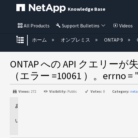
Knowledge Base
All Products
Support Bulletins
Videos
グローバル階層を展開/折りたた
ホーム
オンプレミス
ONTAP 9
ONTAP への API ク
（エラー =10061 ）。errno = "100
Views:
272
Visibility:
Public
Votes:
0
Category:
neta
環
境
問
題