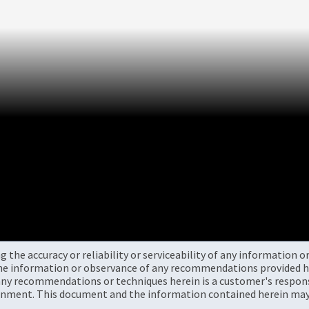
the accuracy or reliability or serviceability of any information 
the information or observance of any recommendations provided he
ny recommendations or techniques herein is a customer's responsi
onment. This document and the information contained herein may 