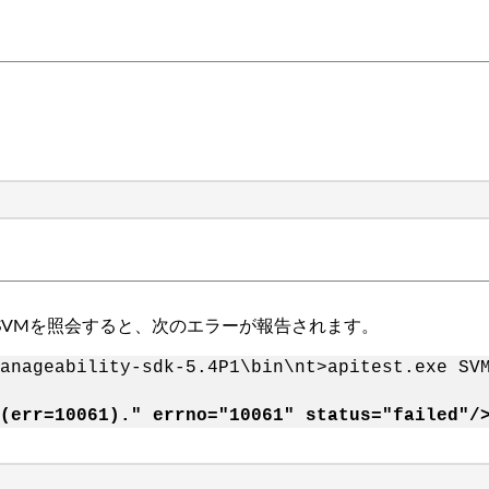
を使用してSVMを照会すると、次のエラーが報告されます。
anageability-sdk-5.4P1\bin\nt>apitest.exe SV
(err=10061)." errno="10061" status="failed"/