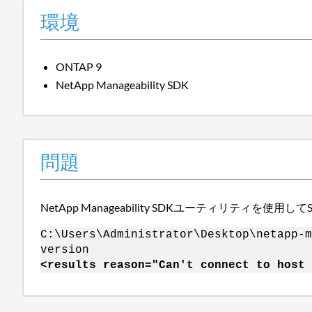
環境
ONTAP 9
NetApp Manageability SDK
問題
NetApp Manageability SDKユーティリティ
C:\Users\Administrator\Desktop\netapp-m
version
<results reason="Can't connect to host 