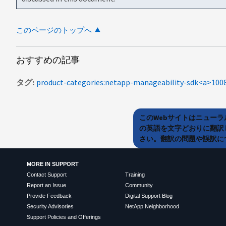
このページのトップへ
おすすめの記事
タグ
product-categories:netapp-manageability-sdk<a>100
このWebサイトはニュー
の英語を文字どおりに翻訳
さい。翻訳の問題や誤訳につ
MORE IN SUPPORT
Contact Support
Training
Report an Issue
Community
Provide Feedback
Digital Support Blog
Security Advisories
NetApp Neighborhood
Support Policies and Offerings