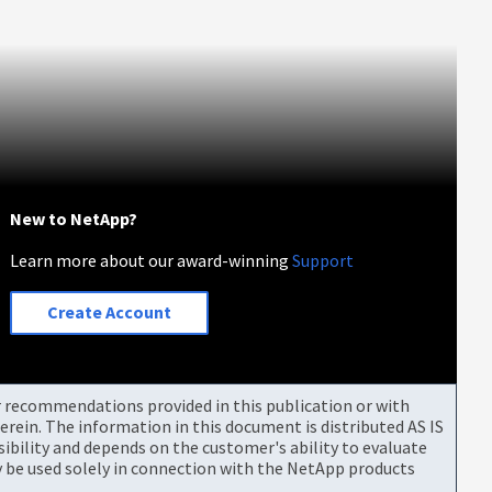
New to NetApp?
Learn more about our award-winning
Support
Create Account
or recommendations provided in this publication or with
rein. The information in this document is distributed AS IS
bility and depends on the customer's ability to evaluate
be used solely in connection with the NetApp products