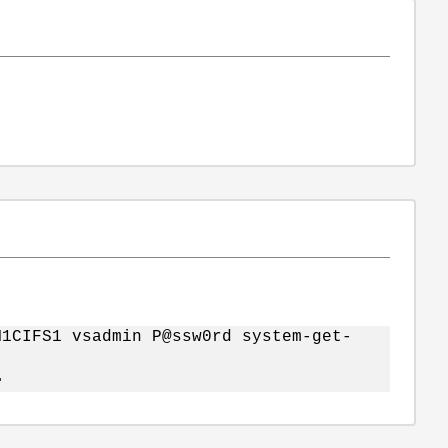
M1CIFS1 vsadmin P@ssw0rd system-get-
>