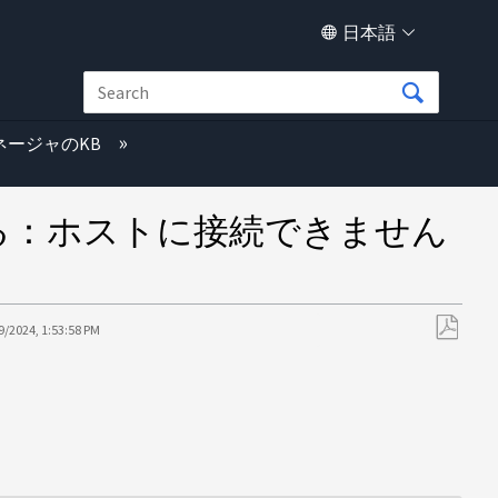
日本語
ネージャのKB
される：ホストに接続できません
9/2024, 1:53:58 PM
PDF
と
し
て
保
存