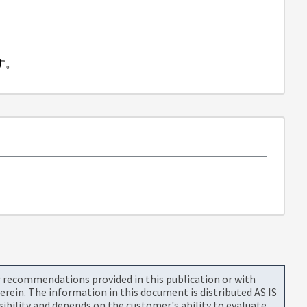
す。
or recommendations provided in this publication or with
rein. The information in this document is distributed AS IS
bility and depends on the customer's ability to evaluate