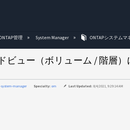
む
ONTAP管理
System Manager
ONTAPシステムマ
8 のグリッドビュー（ボリューム /
p-system-manager
Specialty:
om
Last Updated:
8/4/2021, 9:29:14 AM