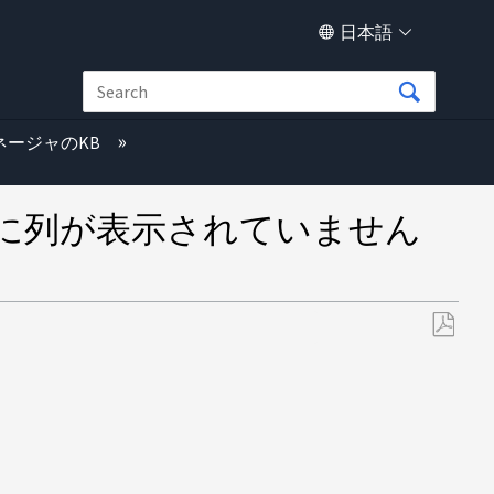
日本語
ネージャのKB
 階層）に列が表示されていません
PDF
と
し
て
保
存