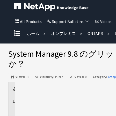
Knowledge Base
All Products
Support Bulletins
Videos
グローバル階層を展開/折りたた
ホーム
オンプレミス
ONTAP 9
System Manager 9.
か？
Views:
38
Visibility:
Public
Votes:
0
Category:
onta
環
境
回
答
Snapshot