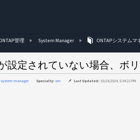
む
ONTAP管理
System Manager
ONTAPシステムマ
コルが設定されていない場合、ボ
p-system-manager
Specialty:
om
Last Updated:
10/24/2024, 5:34:21 PM