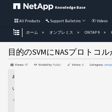
Knowledge Base
All Products
Support Bulletins
Videos
グローバル階層を展開/折りたた
ホーム
オンプレミス
ONTAP 9
目的のSVMにNASプロト
Views:
47
Visibility:
Public
Votes:
0
Category:
onta
環
境
回
答
追
加
情