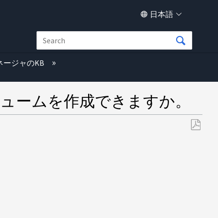
日本語
ネージャのKB
リュームを作成できますか。
PDF
と
し
て
保
存