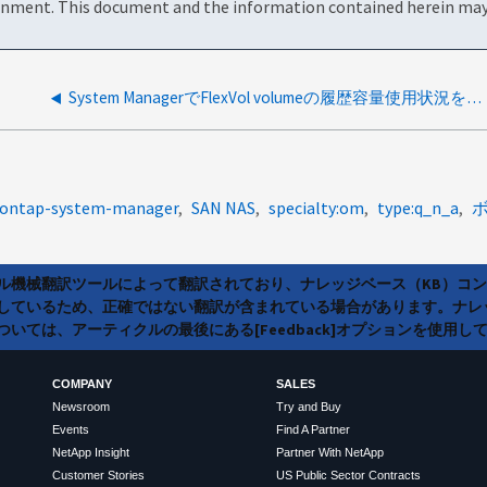
onment. This document and the information contained herein may 
System ManagerでFlexVol volumeの履歴容量使用状況を確認できますか？
s:ontap-system-manager
SAN NAS
specialty:om
type:q_n_a
ラル機械翻訳ツールによって翻訳されており、ナレッジベース（KB）コ
しているため、正確ではない翻訳が含まれている場合があります。ナレ
いては、アーティクルの最後にある[Feedback]オプションを使用し
COMPANY
SALES
Newsroom
Try and Buy
Events
Find A Partner
NetApp Insight
Partner With NetApp
Customer Stories
US Public Sector Contracts