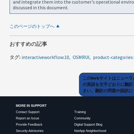
and integrate them into the customer's operational envir
discussed in this document.
このページのトップへ
おすすめの記事
タグ
interactiveworkflow:10
OSMRUI
product-categorie
このWebサイトはニュー
の英語を文字どおりに翻訳
さい。翻訳の問題や誤訳につ
MORE IN SUPPORT
Contact Support
Training
Report an Issue
Community
Provide Feedback
Digital Support Blog
Security Advisories
NetApp Neighborhood