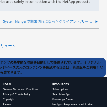
be used solely in connection with the NetApp products
System Mangerで期限切れになったクライアント/サーバ証明書を安全に削除できますか。
ボリューム
ンテンツの基本的な理解を目的として提供されています。オリジナル
ッジベースの元のコンテンツを確認する場合は、英語版をご利用くだ
て報告できます。
LEGAL
RESOURCES
General Terms and Conditions
Subscriptions
Privacy & Cookie Policy
Search NetApp
Copyright
Knowledge Center
Patents
NetApp's Response to the Ukraine